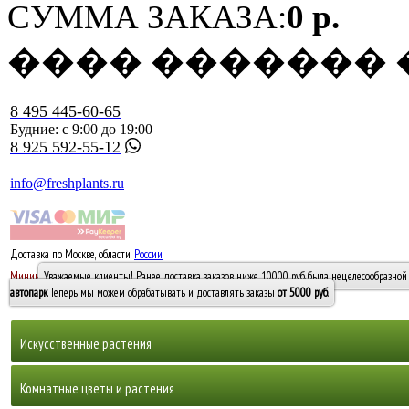
СУММА ЗАКАЗА:
0 р.
���� �������
8 495 445-60-65
Будние: с 9:00 до 19:00
8 925 592-55-12
info@freshplants.ru
Доставка по Москве, области,
России
5000 руб.
Минимальный заказ -
Уважаемые клиенты! Ранее доставка заказов ниже 10000 руб. была нецелесообразной 
10 000
автопарк
. Теперь мы можем обрабатывать и доставлять заказы
от 5000 руб
.
Искусственные растения
Деревья
Комнатные цветы и растения
Горшечные растения, кусты и мох
Бамбуки