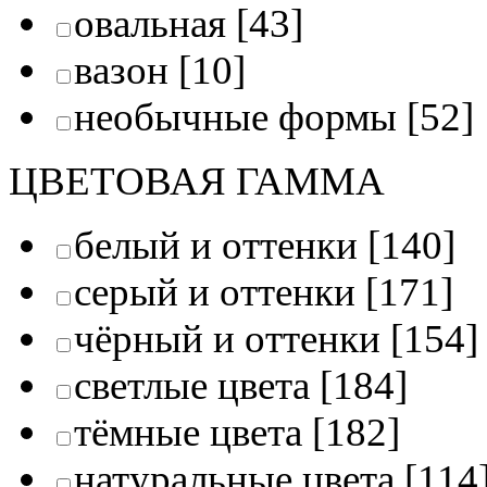
овальная
[43]
вазон
[10]
необычные формы
[52]
ЦВЕТОВАЯ ГАММА
белый и оттенки
[140]
серый и оттенки
[171]
чёрный и оттенки
[154]
светлые цвета
[184]
тёмные цвета
[182]
натуральные цвета
[114