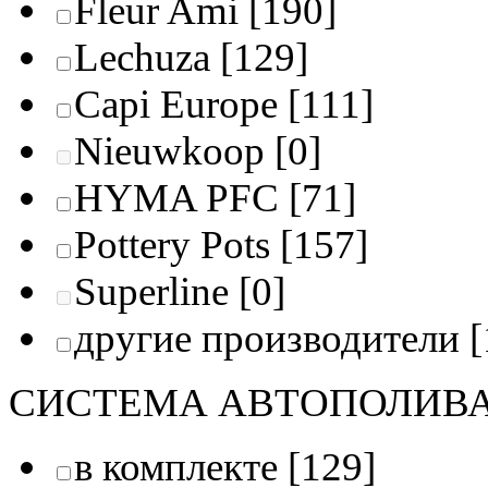
Fleur Ami
[190]
Lechuza
[129]
Capi Europe
[111]
Nieuwkoop
[0]
HYMA PFC
[71]
Pottery Pots
[157]
Superline
[0]
другие производители
[
СИСТЕМА АВТОПОЛИВ
в комплекте
[129]