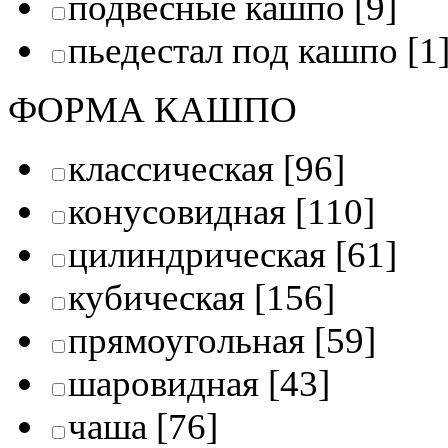
подвесные кашпо
[9]
пьедестал под кашпо
[1
ФОРМА КАШПО
классическая
[96]
конусовидная
[110]
цилиндрическая
[61]
кубическая
[156]
прямоугольная
[59]
шаровидная
[43]
чаша
[76]