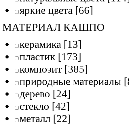
яркие цвета
[66]
МАТЕРИАЛ КАШПО
керамика
[13]
пластик
[173]
композит
[385]
природные материалы
[
дерево
[24]
стекло
[42]
металл
[22]