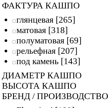
ФАКТУРА КАШПО
глянцевая
[265]
матовая
[318]
полуматовая
[69]
рельефная
[207]
под камень
[143]
ДИАМЕТР КАШПО
ВЫСОТА КАШПО
БРЕНД / ПРОИЗВОДСТВ