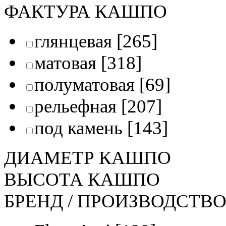
ФАКТУРА КАШПО
глянцевая
[265]
матовая
[318]
полуматовая
[69]
рельефная
[207]
под камень
[143]
ДИАМЕТР КАШПО
ВЫСОТА КАШПО
БРЕНД / ПРОИЗВОДСТВ