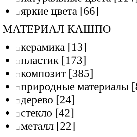
яркие цвета
[66]
МАТЕРИАЛ КАШПО
керамика
[13]
пластик
[173]
композит
[385]
природные материалы
[
дерево
[24]
стекло
[42]
металл
[22]