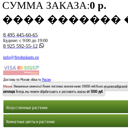
СУММА ЗАКАЗА:
0 р.
���� �������
8 495 445-60-65
Будние: с 9:00 до 19:00
8 925 592-55-12
info@freshplants.ru
Доставка по Москве, области,
России
5000 руб.
Минимальный заказ -
Уважаемые клиенты! Ранее доставка заказов ниже 10000 руб. была нецелесообразной 
10 000
автопарк
. Теперь мы можем обрабатывать и доставлять заказы
от 5000 руб
.
Искусственные растения
Деревья
Комнатные цветы и растения
Горшечные растения, кусты и мох
Бамбуки