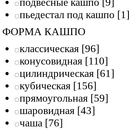
подвесные кашпо
[9]
пьедестал под кашпо
[1
ФОРМА КАШПО
классическая
[96]
конусовидная
[110]
цилиндрическая
[61]
кубическая
[156]
прямоугольная
[59]
шаровидная
[43]
чаша
[76]