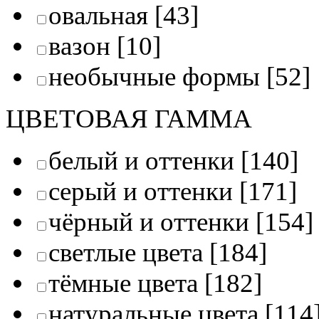
овальная
[43]
вазон
[10]
необычные формы
[52]
ЦВЕТОВАЯ ГАММА
белый и оттенки
[140]
серый и оттенки
[171]
чёрный и оттенки
[154]
светлые цвета
[184]
тёмные цвета
[182]
натуральные цвета
[114