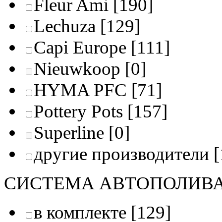
Fleur Ami
[190]
Lechuza
[129]
Capi Europe
[111]
Nieuwkoop
[0]
HYMA PFC
[71]
Pottery Pots
[157]
Superline
[0]
другие производители
[
СИСТЕМА АВТОПОЛИВ
в комплекте
[129]