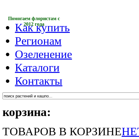
Быстрая доставка по всей
Как купить
стране
Регионам
Озеленение
Каталоги
Контакты
корзина:
ТОВАРОВ В КОРЗИНЕ
НЕ