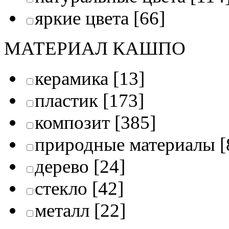
яркие цвета
[66]
МАТЕРИАЛ КАШПО
керамика
[13]
пластик
[173]
композит
[385]
природные материалы
[
дерево
[24]
стекло
[42]
металл
[22]