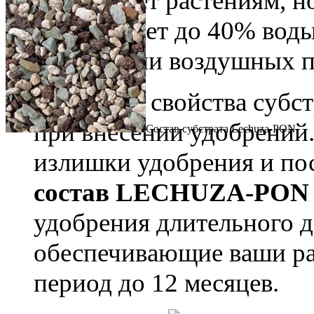
возвращает растениям, н
накапливает до 40% вод
заполнении воздушных п
Буферные свойства субс
при внесении удобрени
Состав субстрата Lechuza-PON
излишки удобрения и по
состав LECHUZA-PON 
удобрения длительного де
обеспечивающие ваши ра
период до 12 месяцев.