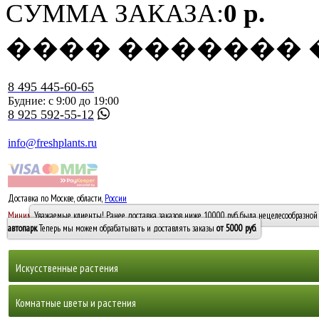
СУММА ЗАКАЗА:
0 р.
���� �������
8 495 445-60-65
Будние: с 9:00 до 19:00
8 925 592-55-12
info@freshplants.ru
Доставка по Москве, области,
России
5000 руб.
Минимальный заказ -
Уважаемые клиенты! Ранее доставка заказов ниже 10000 руб. была нецелесообразной 
10 000
автопарк
. Теперь мы можем обрабатывать и доставлять заказы
от 5000 руб
.
Искусственные растения
Деревья
Комнатные цветы и растения
Горшечные растения, кусты и мох
Бамбуки