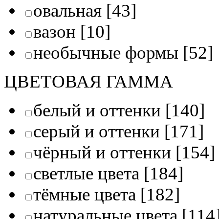
овальная
[43]
вазон
[10]
необычные формы
[52]
ЦВЕТОВАЯ ГАММА
белый и оттенки
[140]
серый и оттенки
[171]
чёрный и оттенки
[154]
светлые цвета
[184]
тёмные цвета
[182]
натуральные цвета
[114