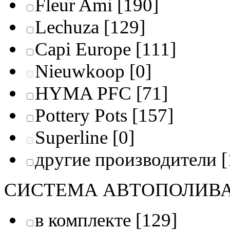
Fleur Ami
[190]
Lechuza
[129]
Capi Europe
[111]
Nieuwkoop
[0]
HYMA PFC
[71]
Pottery Pots
[157]
Superline
[0]
другие производители
[
СИСТЕМА АВТОПОЛИВ
в комплекте
[129]