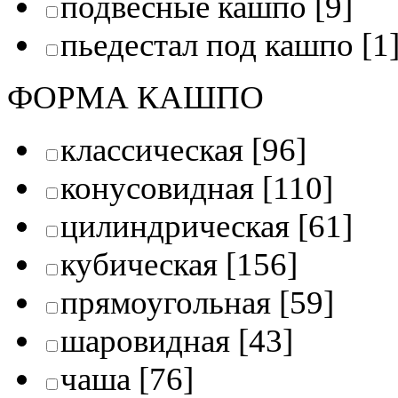
подвесные кашпо
[9]
пьедестал под кашпо
[1
ФОРМА КАШПО
классическая
[96]
конусовидная
[110]
цилиндрическая
[61]
кубическая
[156]
прямоугольная
[59]
шаровидная
[43]
чаша
[76]