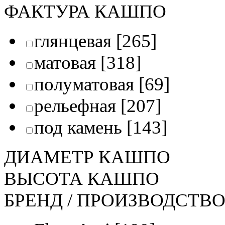
ФАКТУРА КАШПО
глянцевая
[265]
матовая
[318]
полуматовая
[69]
рельефная
[207]
под камень
[143]
ДИАМЕТР КАШПО
ВЫСОТА КАШПО
БРЕНД / ПРОИЗВОДСТВ