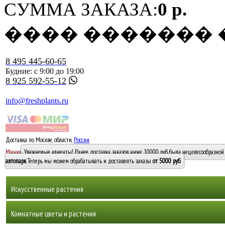
СУММА ЗАКАЗА:
0 р.
���� �������
8 495 445-60-65
Будние: с 9:00 до 19:00
8 925 592-55-12
info@freshplants.ru
Доставка по Москве, области,
России
5000 руб.
Минимальный заказ -
Уважаемые клиенты! Ранее доставка заказов ниже 10000 руб. была нецелесообразной 
10 000
автопарк
. Теперь мы можем обрабатывать и доставлять заказы
от 5000 руб
.
Искусственные растения
Деревья
Комнатные цветы и растения
Горшечные растения, кусты и мох
Бамбуки