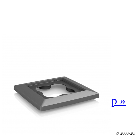
« пред. товар
след. товар »
Video
|
|
Как купить
Условия
© 2008-202