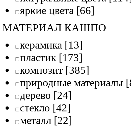
яркие цвета
[66]
МАТЕРИАЛ КАШПО
керамика
[13]
пластик
[173]
композит
[385]
природные материалы
[
дерево
[24]
стекло
[42]
металл
[22]