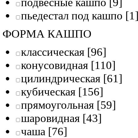
подвесные кашпо
[9]
пьедестал под кашпо
[1
ФОРМА КАШПО
классическая
[96]
конусовидная
[110]
цилиндрическая
[61]
кубическая
[156]
прямоугольная
[59]
шаровидная
[43]
чаша
[76]