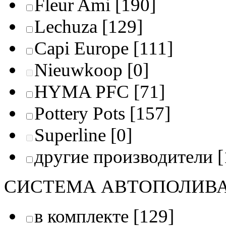
Fleur Ami
[190]
Lechuza
[129]
Capi Europe
[111]
Nieuwkoop
[0]
HYMA PFC
[71]
Pottery Pots
[157]
Superline
[0]
другие производители
[
СИСТЕМА АВТОПОЛИВ
в комплекте
[129]