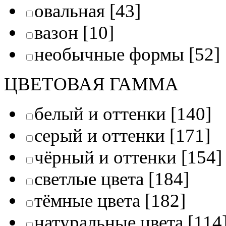
овальная
[43]
вазон
[10]
необычные формы
[52]
ЦВЕТОВАЯ ГАММА
белый и оттенки
[140]
серый и оттенки
[171]
чёрный и оттенки
[154]
светлые цвета
[184]
тёмные цвета
[182]
натуральные цвета
[114