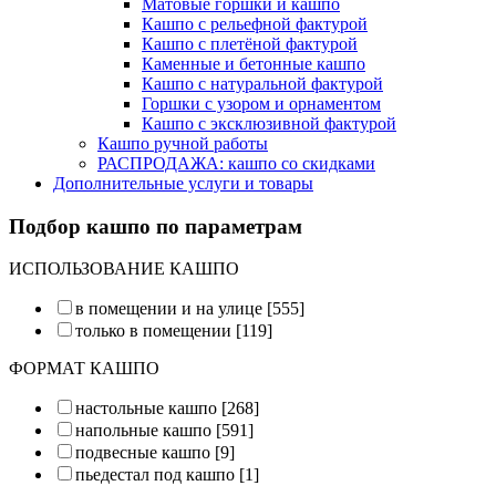
Матовые горшки и кашпо
Кашпо с рельефной фактурой
Кашпо с плетёной фактурой
Каменные и бетонные кашпо
Кашпо с натуральной фактурой
Горшки с узором и орнаментом
Кашпо с эксклюзивной фактурой
Кашпо ручной работы
РАСПРОДАЖА: кашпо со скидками
Дополнительные услуги и товары
Подбор кашпо по параметрам
ИСПОЛЬЗОВАНИЕ КАШПО
в помещении и на улице
[555]
только в помещении
[119]
ФОРМАТ КАШПО
настольные кашпо
[268]
напольные кашпо
[591]
подвесные кашпо
[9]
пьедестал под кашпо
[1]