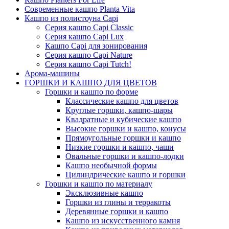
Современные кашпо Planta Vita
Кашпо из полистоуна Capi
Серия кашпо Capi Classic
Серия кашпо Capi Lux
Кашпо Capi для зонирования
Серия кашпо Capi Nature
Серия кашпо Capi Tutch!
Арома-машины
ГОРШКИ И КАШПО ДЛЯ ЦВЕТОВ
Горшки и кашпо по форме
Классические кашпо для цветов
Круглые горшки, кашпо-шары
Квадратные и кубические кашпо
Высокие горшки и кашпо, конусы
Прямоугольные горшки и кашпо
Низкие горшки и кашпо, чаши
Овальные горшки и кашпо-лодки
Кашпо необычной формы
Цилиндрические кашпо и горшки
Горшки и кашпо по материалу
Эксклюзивные кашпо
Горшки из глины и терракоты
Деревянные горшки и кашпо
Кашпо из искусственного камня