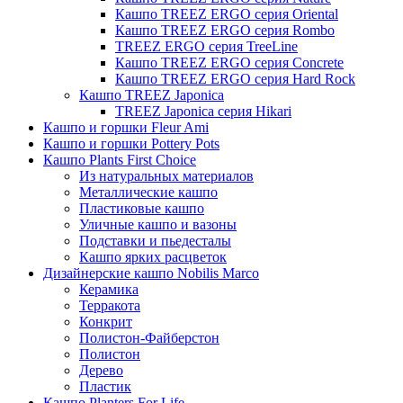
Кашпо TREEZ ERGO серия Oriental
Кашпо TREEZ ERGO серия Rombo
TREEZ ERGO серия TreeLine
Кашпо TREEZ ERGO серия Concrete
Кашпо TREEZ ERGO серия Hard Rock
Кашпо TREEZ Japonica
TREEZ Japonica серия Hikari
Кашпо и горшки Fleur Ami
Кашпо и горшки Pottery Pots
Кашпо Plants First Choice
Из натуральных материалов
Металлические кашпо
Пластиковые кашпо
Уличные кашпо и вазоны
Подставки и пьедесталы
Кашпо ярких расцветок
Дизайнерские кашпо Nobilis Marco
Керамика
Терракота
Конкрит
Полистон-Файберстон
Полистон
Дерево
Пластик
Кашпо Planters For Life