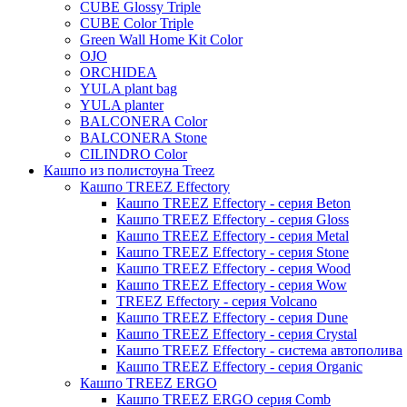
Urban
Karlijn
CUBE Glossy Triple
CUBE Color Triple
Iris
Green Wall Home Kit Color
Evi
OJO
ORCHIDEA
Mees
YULA plant bag
Thies
YULA planter
BALCONERA Color
Moda
BALCONERA Stone
Pure
CILINDRO Color
Кашпо из полистоуна Treez
Кашпо TREEZ Effectory
Кашпо TREEZ Effectory - серия Beton
Кашпо TREEZ Effectory - серия Gloss
Кашпо TREEZ Effectory - серия Metal
Кашпо TREEZ Effectory - серия Stone
Кашпо TREEZ Effectory - серия Wood
Кашпо TREEZ Effectory - серия Wow
TREEZ Effectory - серия Volcano
Кашпо TREEZ Effectory - серия Dune
Кашпо TREEZ Effectory - серия Crystal
Кашпо TREEZ Effectory - система автополива
Кашпо TREEZ Effectory - серия Organic
Кашпо TREEZ ERGO
Кашпо TREEZ ERGO серия Comb