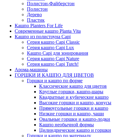
Полистон-Файберстон
Полистон
Дерево
Пластик
Кашпо Planters For Life
Современные кашпо Planta Vita
Кашпо из полистоуна Capi
Серия кашпо Capi Classic
Серия кашпо Capi Lux
Кашпо Capi для зонирования
Серия кашпо Capi Nature
Серия кашпо Capi Tutch!
Арома-машины
ГОРШКИ И КАШПО ДЛЯ ЦВЕТОВ
Горшки и кашпо по форме
Классические кашпо для цветов
Круглые горшки, кашпо-шары
Квадратные и кубические кашпо
Высокие горшки и кашпо, конусы
Прямоугольные горшки и кашпо
Низкие горшки и кашпо, чаши
Овальные горшки и кашпо-лодки
Кашпо необычной формы
Цилиндрические кашпо и горшки
Горшки и кашпо по материалу