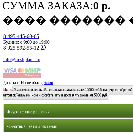
СУММА ЗАКАЗА:
0 р.
���� �������
8 495 445-60-65
Будние: с 9:00 до 19:00
8 925 592-55-12
info@freshplants.ru
Доставка по Москве, области,
России
5000 руб.
Минимальный заказ -
Уважаемые клиенты! Ранее доставка заказов ниже 10000 руб. была нецелесообразной 
10 000
автопарк
. Теперь мы можем обрабатывать и доставлять заказы
от 5000 руб
.
Искусственные растения
Деревья
Комнатные цветы и растения
Горшечные растения, кусты и мох
Бамбуки