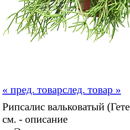
« пред. товар
след. товар »
Рипсалис вальковатый (Гете
см. - описание