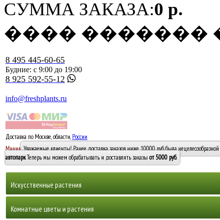
СУММА ЗАКАЗА:
0 р.
���� �������
8 495 445-60-65
Будние: с 9:00 до 19:00
8 925 592-55-12
info@freshplants.ru
Доставка по Москве, области,
России
5000 руб.
Минимальный заказ -
Уважаемые клиенты! Ранее доставка заказов ниже 10000 руб. была нецелесообразной 
10 000
автопарк
. Теперь мы можем обрабатывать и доставлять заказы
от 5000 руб
.
Искусственные растения
Деревья
Комнатные цветы и растения
Горшечные растения, кусты и мох
Бамбуки