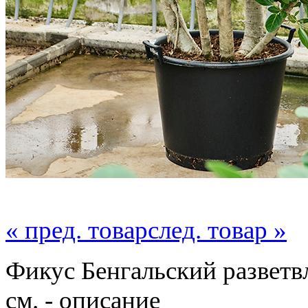
« пред. товар
след. товар »
Фикус Бенгальский разветв
см. - описание