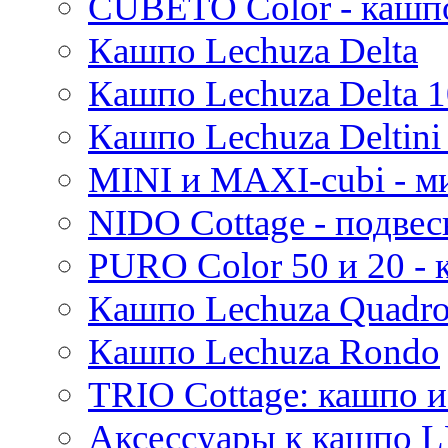
CUBETO Color - кашп
Mees
Кашпо Lechuza Delta
Thies
Moda
Кашпо Lechuza Delta 1
Pure
Кашпо Lechuza Deltini 
MINI и MAXI-cubi - м
NIDO Cottage - подве
PURO Color 50 и 20 -
Кашпо Lechuza Quadr
Кашпо Lechuza Rondo
TRIO Cottage: кашпо и
Аксессуары к кашпо