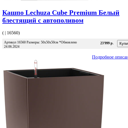
Кашпо Lechuza Cube Premium Белый
блестящий с автополивом
( | 16560)
Артикул 16560 Размеры: 50х50x50см *Обновлено
23'999 р.
24.06.2024
Подробное описа