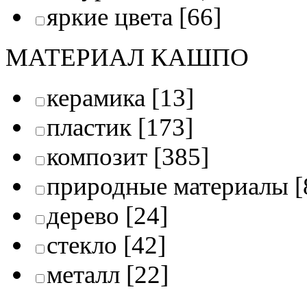
яркие цвета
[66]
МАТЕРИАЛ КАШПО
керамика
[13]
пластик
[173]
композит
[385]
природные материалы
[
дерево
[24]
стекло
[42]
металл
[22]