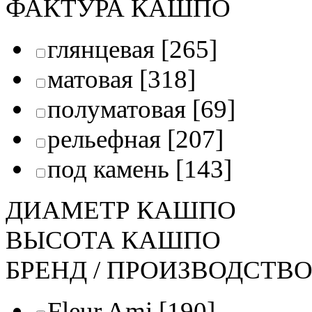
ФАКТУРА КАШПО
глянцевая
[265]
матовая
[318]
полуматовая
[69]
рельефная
[207]
под камень
[143]
ДИАМЕТР КАШПО
ВЫСОТА КАШПО
БРЕНД / ПРОИЗВОДСТВ
Fleur Ami
[190]