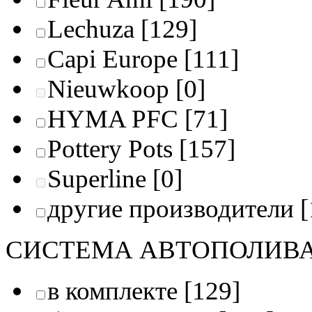
Lechuza
[129]
Capi Europe
[111]
Nieuwkoop
[0]
HYMA PFC
[71]
Pottery Pots
[157]
Superline
[0]
другие производители
[
СИСТЕМА АВТОПОЛИВ
в комплекте
[129]