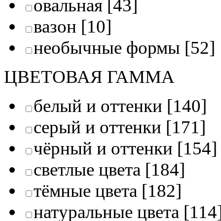
овальная
[43]
вазон
[10]
необычные формы
[52]
ЦВЕТОВАЯ ГАММА
белый и оттенки
[140]
серый и оттенки
[171]
чёрный и оттенки
[154]
светлые цвета
[184]
тёмные цвета
[182]
натуральные цвета
[114