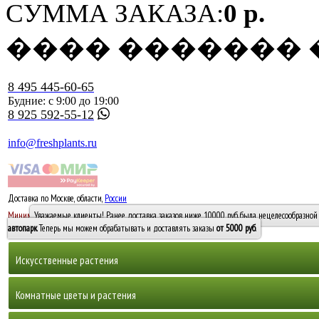
СУММА ЗАКАЗА:
0 р.
���� �������
8 495 445-60-65
Будние: с 9:00 до 19:00
8 925 592-55-12
info@freshplants.ru
Доставка по Москве, области,
России
5000 руб.
Минимальный заказ -
Уважаемые клиенты! Ранее доставка заказов ниже 10000 руб. была нецелесообразной 
10 000
автопарк
. Теперь мы можем обрабатывать и доставлять заказы
от 5000 руб
.
Искусственные растения
Деревья
Комнатные цветы и растения
Горшечные растения, кусты и мох
Бамбуки