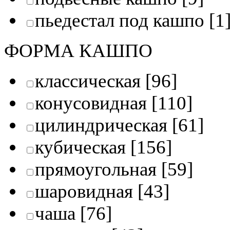
пьедестал под кашпо
[1
ФОРМА КАШПО
классическая
[96]
конусовидная
[110]
цилиндрическая
[61]
кубическая
[156]
прямоугольная
[59]
шаровидная
[43]
чаша
[76]