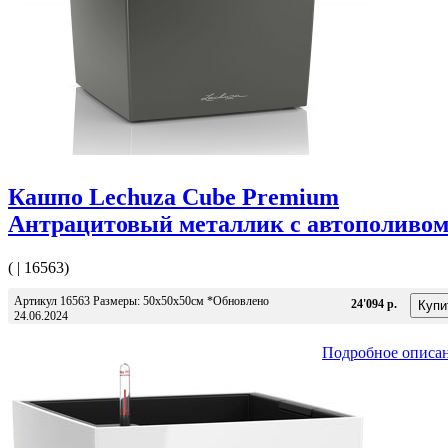
Кашпо Lechuza Cube Premium
Антрацитовый металлик с автополиво
( | 16563)
Артикул 16563 Размеры: 50х50x50см *Обновлено
24'094 р.
24.06.2024
Подробное описа