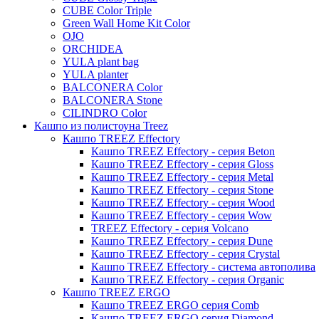
CUBE Color Triple
Iris
Green Wall Home Kit Color
Evi
OJO
ORCHIDEA
Mees
YULA plant bag
Thies
YULA planter
BALCONERA Color
Moda
BALCONERA Stone
Pure
CILINDRO Color
Кашпо из полистоуна Treez
Кашпо TREEZ Effectory
Кашпо TREEZ Effectory - серия Beton
Кашпо TREEZ Effectory - серия Gloss
Кашпо TREEZ Effectory - серия Metal
Кашпо TREEZ Effectory - серия Stone
Кашпо TREEZ Effectory - серия Wood
Кашпо TREEZ Effectory - серия Wow
TREEZ Effectory - серия Volcano
Кашпо TREEZ Effectory - серия Dune
Кашпо TREEZ Effectory - серия Crystal
Кашпо TREEZ Effectory - система автополива
Кашпо TREEZ Effectory - серия Organic
Кашпо TREEZ ERGO
Кашпо TREEZ ERGO серия Comb
Кашпо TREEZ ERGO серия Diamond