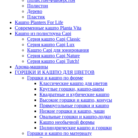
Полистон-Файберстон
Полистон
Дерево
Пластик
Кашпо Planters For Life
Современные кашпо Planta Vita
Кашпо из полистоуна Capi
Серия кашпо Capi Classic
Серия кашпо Capi Lux
Кашпо Capi для зонирования
Серия кашпо Capi Nature
Серия кашпо Capi Tutch!
Арома-машины
ГОРШКИ И КАШПО ДЛЯ ЦВЕТОВ
Горшки и кашпо по форме
Классические кашпо для цветов
Круглые горшки, кашпо-шары
Квадратные и кубические кашпо
Высокие горшки и кашпо, конусы
Прямоугольные горшки и кашпо
Низкие горшки и кашпо, чаши
Овальные горшки и кашпо-лодки
Кашпо необычной формы
Цилиндрические кашпо и горшки
Горшки и кашпо по материалу