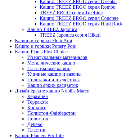
Кашпо TREEZ ERGO серия Oriental
Кашпо TREEZ ERGO серия Rombo
TREEZ ERGO серия TreeLine
Кашпо TREEZ ERGO серия Concrete
Кашпо TREEZ ERGO серия Hard Rock
Кашпо TREEZ Japonica
TREEZ Japonica серия Hikari
Кашпо и горшки Fleur Ami
Кашпо и горшки Pottery Pots
Кашпо Plants First Choice
Из натуральных материалов
Металлические кашпо
Пластиковые кашпо
Уличные кашпо и вазоны
Подставки и пьедесталы
Кашпо ярких расцветок
Дизайнерские кашпо Nobilis Marco
Керамика
Терракота
Конкрит
Полистон-Файберстон
Полистон
Дерево
Пластик
Кашпо Planters For Life