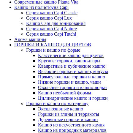
Современные кашпо Planta Vita
Кашпо из полистоуна Capi
Серия кашпо Capi Classic
Серия кашпо Capi Lux
Кашпо Capi для зонирования
Серия кашпо Capi Nature
Серия кашпо Capi Tutch!
Арома-машины
ГОРШКИ И КАШПО ДЛЯ ЦВЕТОВ
Горшки и кашпо по форме
Классические кашпо для цветов
Круглые горшки, кашпо-шары
Квадратные и кубические кашпо
Высокие горшки и кашпо, конусы
Прямоугольные горшки и кашпо
Низкие горшки и кашпо, чаши
Овальные горшки и кашпо-лодки
Кашпо необычной формы
Цилиндрические кашпо и горшки
Горшки и кашпо по материалу
Эксклюзивные кашпо
Горшки из глины и терракоты
Деревянные горшки и кашпо
Кашпо из искусственного камня
Кашпо из природных материалов