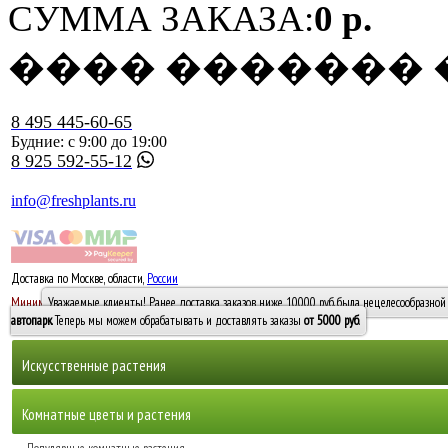
СУММА ЗАКАЗА:
0 р.
���� �������
8 495 445-60-65
Будние: с 9:00 до 19:00
8 925 592-55-12
info@freshplants.ru
Доставка по Москве, области,
России
5000 руб.
Минимальный заказ -
Уважаемые клиенты! Ранее доставка заказов ниже 10000 руб. была нецелесообразной 
10 000
автопарк
. Теперь мы можем обрабатывать и доставлять заказы
от 5000 руб
.
Искусственные растения
Деревья
Комнатные цветы и растения
Горшечные растения, кусты и мох
Бамбуки