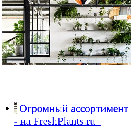
Огромный ассортимент
растений - на FreshPlant
Огромный ассортимент 
- на FreshPlants.ru