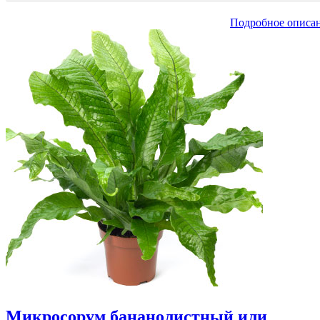
Подробное описа
Микросорум бананолистный или