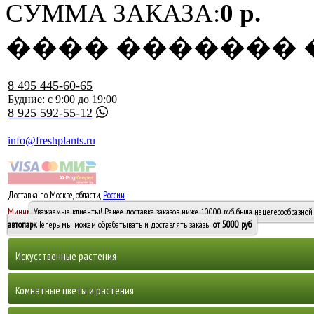
СУММА ЗАКАЗА:
0 р.
���� �������
8 495 445-60-65
Будние: с 9:00 до 19:00
8 925 592-55-12
info@freshplants.ru
Доставка по Москве, области,
России
5000 руб.
Минимальный заказ -
Уважаемые клиенты! Ранее доставка заказов ниже 10000 руб. была нецелесообразной 
10 000
автопарк
. Теперь мы можем обрабатывать и доставлять заказы
от 5000 руб
.
Искусственные растения
Деревья
Комнатные цветы и растения
Горшечные растения, кусты и мох
Бамбуки