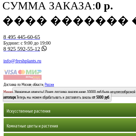
СУММА ЗАКАЗА:
0 р.
���� �������
8 495 445-60-65
Будние: с 9:00 до 19:00
8 925 592-55-12
info@freshplants.ru
Доставка по Москве, области,
России
5000 руб.
Минимальный заказ -
Уважаемые клиенты! Ранее доставка заказов ниже 10000 руб. была нецелесообразной 
10 000
автопарк
. Теперь мы можем обрабатывать и доставлять заказы
от 5000 руб
.
Искусственные растения
Деревья
Комнатные цветы и растения
Горшечные растения, кусты и мох
Бамбуки