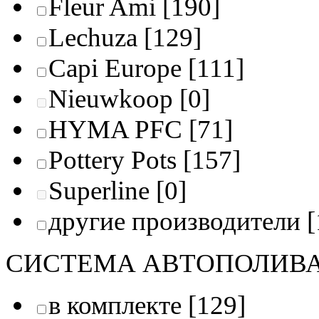
Fleur Ami
[190]
Lechuza
[129]
Capi Europe
[111]
Nieuwkoop
[0]
HYMA PFC
[71]
Pottery Pots
[157]
Superline
[0]
другие производители
[
СИСТЕМА АВТОПОЛИВ
в комплекте
[129]