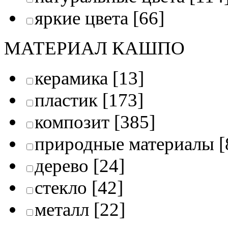
яркие цвета
[66]
МАТЕРИАЛ КАШПО
керамика
[13]
пластик
[173]
композит
[385]
природные материалы
[
дерево
[24]
стекло
[42]
металл
[22]