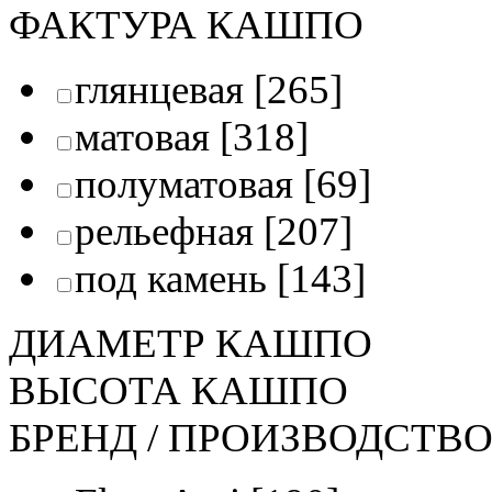
ФАКТУРА КАШПО
глянцевая
[265]
матовая
[318]
полуматовая
[69]
рельефная
[207]
под камень
[143]
ДИАМЕТР КАШПО
ВЫСОТА КАШПО
БРЕНД / ПРОИЗВОДСТВ