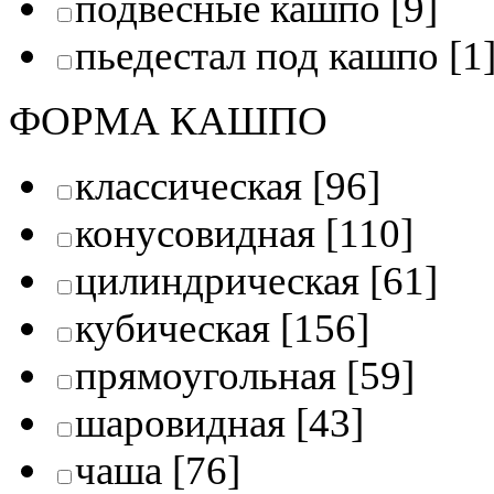
подвесные кашпо
[9]
пьедестал под кашпо
[1
ФОРМА КАШПО
классическая
[96]
конусовидная
[110]
цилиндрическая
[61]
кубическая
[156]
прямоугольная
[59]
шаровидная
[43]
чаша
[76]