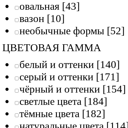
овальная
[43]
вазон
[10]
необычные формы
[52]
ЦВЕТОВАЯ ГАММА
белый и оттенки
[140]
серый и оттенки
[171]
чёрный и оттенки
[154]
светлые цвета
[184]
тёмные цвета
[182]
натуральные цвета
[114