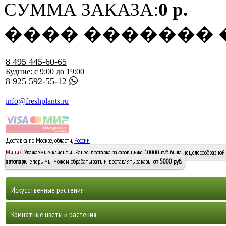
СУММА ЗАКАЗА:
0 р.
���� �������
8 495 445-60-65
Будние: с 9:00 до 19:00
8 925 592-55-12
info@freshplants.ru
Доставка по Москве, области,
России
5000 руб.
Минимальный заказ -
Уважаемые клиенты! Ранее доставка заказов ниже 10000 руб. была нецелесообразной 
10 000
автопарк
. Теперь мы можем обрабатывать и доставлять заказы
от 5000 руб
.
Искусственные растения
Деревья
Комнатные цветы и растения
Горшечные растения, кусты и мох
Бамбуки