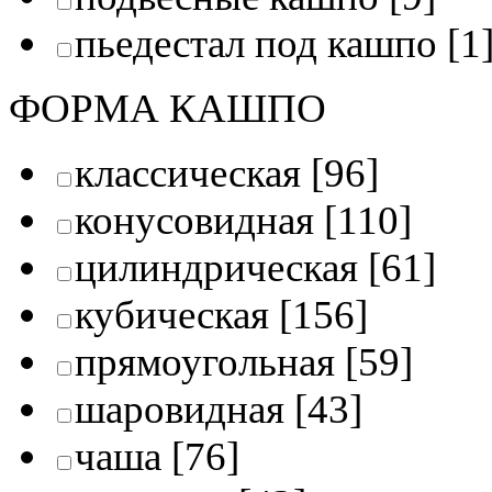
пьедестал под кашпо
[1
ФОРМА КАШПО
классическая
[96]
конусовидная
[110]
цилиндрическая
[61]
кубическая
[156]
прямоугольная
[59]
шаровидная
[43]
чаша
[76]