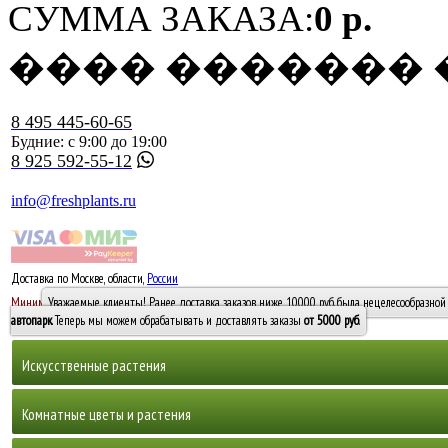
СУММА ЗАКАЗА:
0 р.
���� �������
8 495 445-60-65
Будние: с 9:00 до 19:00
8 925 592-55-12
info@freshplants.ru
Доставка по Москве, области,
России
5000 руб.
Минимальный заказ -
Уважаемые клиенты! Ранее доставка заказов ниже 10000 руб. была нецелесообразной 
10 000
автопарк
. Теперь мы можем обрабатывать и доставлять заказы
от 5000 руб
.
Искусственные растения
Деревья
Комнатные цветы и растения
Горшечные растения, кусты и мох
Бамбуки