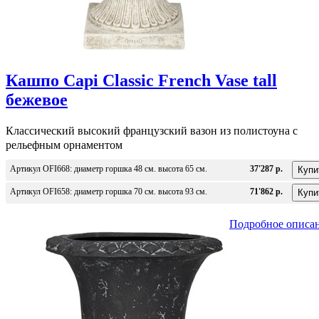
Кашпо Capi Classic French Vase tall
бежевое
Классический высокий французский вазон из полистоуна с
рельефным орнаментом
Артикул OFI668: диаметр горшка 48 см. высота 65 см.
37'287 р.
Артикул OFI658: диаметр горшка 70 см. высота 93 см.
71'862 р.
Подробное описа