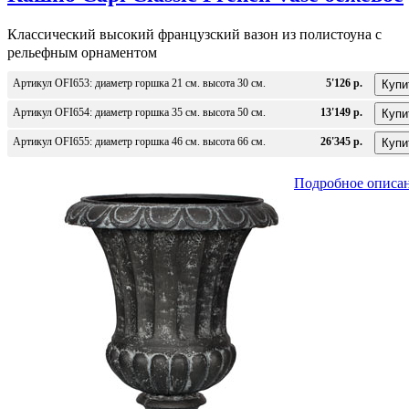
Классический высокий французский вазон из полистоуна с
рельефным орнаментом
Артикул OFI653: диаметр горшка 21 см. высота 30 см.
5'126 р.
Артикул OFI654: диаметр горшка 35 см. высота 50 см.
13'149 р.
Артикул OFI655: диаметр горшка 46 см. высота 66 см.
26'345 р.
Подробное описа