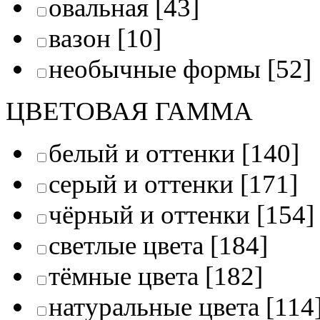
овальная
[43]
вазон
[10]
необычные формы
[52]
ЦВЕТОВАЯ ГАММА
белый и оттенки
[140]
серый и оттенки
[171]
чёрный и оттенки
[154]
светлые цвета
[184]
тёмные цвета
[182]
натуральные цвета
[114