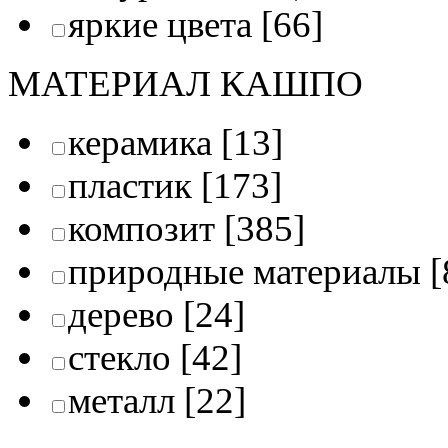
яркие цвета
[66]
МАТЕРИАЛ КАШПО
керамика
[13]
пластик
[173]
композит
[385]
природные материалы
[
дерево
[24]
стекло
[42]
металл
[22]