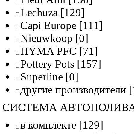
Lechuza
[129]
Capi Europe
[111]
Nieuwkoop
[0]
HYMA PFC
[71]
Pottery Pots
[157]
Superline
[0]
другие производители
[
СИСТЕМА АВТОПОЛИВ
в комплекте
[129]