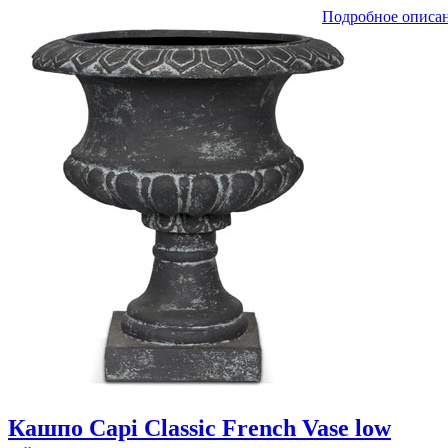
Подробное описа
Кашпо Capi Classic French Vase low