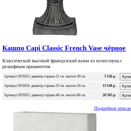
Кашпо Capi Classic French Vase чёрное
Классический высокий французский вазон из полистоуна с
рельефным орнаментом
Артикул OFZ653: диаметр горшка 21 см. высота 30 см.
5'126 р.
Артикул OFZ654: диаметр горшка 35 см. высота 50 см.
13'149 р.
Артикул OFZ655: диаметр горшка 46 см. высота 66 см.
26'345 р.
Подробное описа