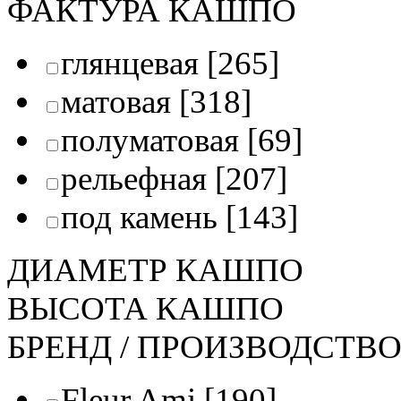
ФАКТУРА КАШПО
глянцевая
[265]
матовая
[318]
полуматовая
[69]
рельефная
[207]
под камень
[143]
ДИАМЕТР КАШПО
ВЫСОТА КАШПО
БРЕНД / ПРОИЗВОДСТВ
Fleur Ami
[190]