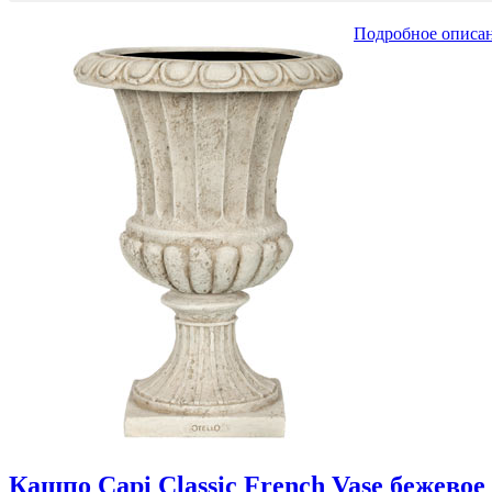
Подробное описа
Кашпо Capi Classic French Vase бежевое