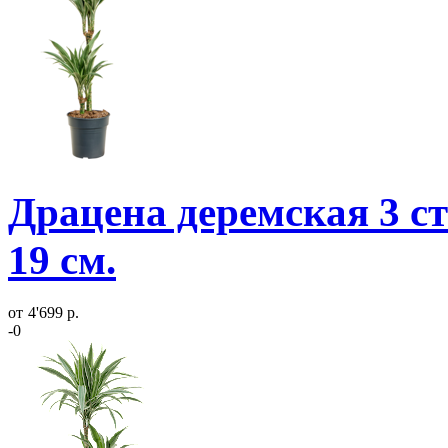
Драцена деремская 3 ст
19 см.
от
4'699 р.
-0