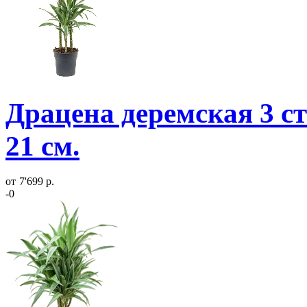
Драцена деремская 3 ст
21 см.
от
7'699 р.
-0