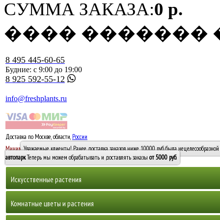
СУММА ЗАКАЗА:
0 р.
���� �������
8 495 445-60-65
Будние: с 9:00 до 19:00
8 925 592-55-12
info@freshplants.ru
Доставка по Москве, области,
России
5000 руб.
Минимальный заказ -
Уважаемые клиенты! Ранее доставка заказов ниже 10000 руб. была нецелесообразной 
10 000
автопарк
. Теперь мы можем обрабатывать и доставлять заказы
от 5000 руб
.
Искусственные растения
Деревья
Комнатные цветы и растения
Горшечные растения, кусты и мох
Бамбуки