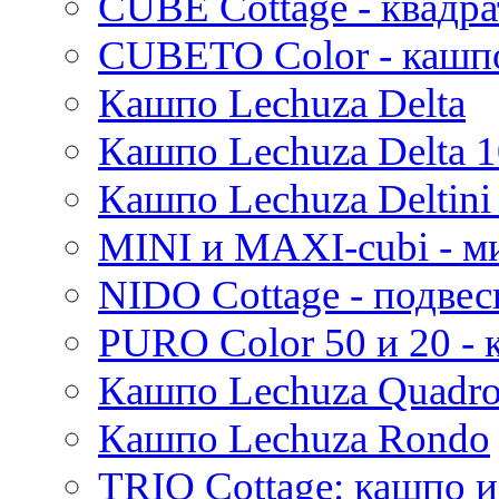
CUBE Cottage - квадр
Iris
Evi
CUBETO Color - кашп
Mees
Кашпо Lechuza Delta
Thies
Moda
Кашпо Lechuza Delta 1
Pure
Кашпо Lechuza Deltini 
MINI и MAXI-cubi - м
NIDO Cottage - подве
PURO Color 50 и 20 -
Кашпо Lechuza Quadr
Кашпо Lechuza Rondo
TRIO Cottage: кашпо и