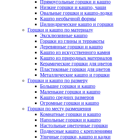
Прямоугольные горшки и кашпо
Низкие горшки и кашпо, чаши
Овальные горшки и кашпо-лодки
Кашпо необычной формы
Цилиндрические кашпо и горшки
Горшки и кашпо по материалу
Эксклюзивные кашпо
Горшки из глины и терракоты
Деревянные горшки и кашпо
Кашпо из искусственного камня
Кашпо из природных материалов
Керамические горшки для цветов
Пластиковые горшки для цветов
Металлические кашпо и горшки
Горшки и кашпо по размеру
Большие горшки и кашпо
Маленькие горшки и кашпо
Кашпо средних размеров
Огромные горшки и кашпо
Горшки по месту размещения
Комнатные горшки и кашпо
Напольные горшки и кашпо
Настольные цветочные горшки
Подвесные кашпо с креплениями
Уличные горшки, кашпо и кадки