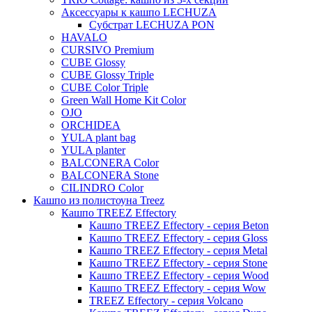
Evi
Аксессуары к кашпо LECHUZA
Субстрат LECHUZA PON
Mees
HAVALO
Thies
CURSIVO Premium
CUBE Glossy
Moda
CUBE Glossy Triple
Pure
CUBE Color Triple
Green Wall Home Kit Color
OJO
ORCHIDEA
YULA plant bag
YULA planter
BALCONERA Color
BALCONERA Stone
CILINDRO Color
Кашпо из полистоуна Treez
Кашпо TREEZ Effectory
Кашпо TREEZ Effectory - серия Beton
Кашпо TREEZ Effectory - серия Gloss
Кашпо TREEZ Effectory - серия Metal
Кашпо TREEZ Effectory - серия Stone
Кашпо TREEZ Effectory - серия Wood
Кашпо TREEZ Effectory - серия Wow
TREEZ Effectory - серия Volcano