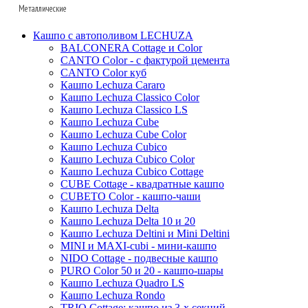
Fibrics
Oceana
Capi
Металлические
Polystone
Baq
Fleur ami
Facets
D&m
Nature wave
Gradient
D&m
Lava
Baq
Кашпо с автополивом LECHUZA
Pottery pots
Fleur ami
Nature rib
Metallic
Fleur ami
Fusion
КЕРАМИЧЕСКИЕ_BAQ
Superline
BALCONERA Cottage и Color
Oceana
Luca lifestyle
CANTO Color - с фактурой цемента
Bohemian
Livingreen
Nature row
Oceana
Den daas
Ter steege
Alure
CANTO Color куб
Ter steege
Marrone
Pottery pots
Lux heraldry
Opus
Ndt
Terra cotta
Conica
Кашпо Lechuza Cararo
Van der leeden
Luca lifestyle
Кашпо Lechuza Classico Color
Oyster
Lux terrazzo
Colour me
Ter steege
Terra cotta
КЕРАМИЧЕСКИЕ_DEN DAAS
Standaard
Кашпо Lechuza Classico LS
Baskets
Private label
Argento
Refined
Luxe lite
White label
Mystic
Trend
Кашпо Lechuza Cube
White label
Blend
Кашпо Lechuza Cube Color
Grigio
Cement
Polystone coated
Private label
Amora
Cortenstyle
Кашпо Lechuza Cubico
Ter steege
Polycube
Struttura
Essential
Raindrop
Xclusive gardens
Laos
Cecil
Stiel
Кашпо Lechuza Cubico Color
Sebas
Twist
Natural
Vertical rib
Кашпо Lechuza Cubico Cottage
Beauty
Cresta
CUBE Cottage - квадратные кашпо
Dian
Platinum
Vogue
Plain
Esra
CUBETO Color - кашпо-чаши
Unique
Refined retro
Кашпо Lechuza Delta
Manon
Кашпо Lechuza Delta 10 и 20
Static
Ridged
Ryan
Кашпо Lechuza Deltini и Mini Deltini
Rough
Suze
MINI и MAXI-cubi - мини-кашпо
NIDO Cottage - подвесные кашпо
Stone
Lindy
PURO Color 50 и 20 - кашпо-шары
Urban
Karlijn
Кашпо Lechuza Quadro LS
Кашпо Lechuza Rondo
Iris
TRIO Cottage: кашпо из 3-х секций