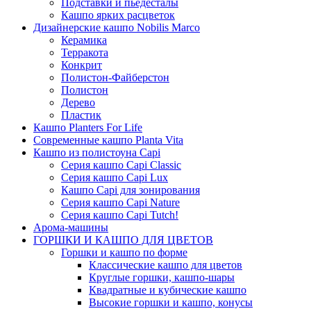
Подставки и пьедесталы
Кашпо ярких расцветок
Дизайнерские кашпо Nobilis Marco
Керамика
Терракота
Конкрит
Полистон-Файберстон
Полистон
Дерево
Пластик
Кашпо Planters For Life
Современные кашпо Planta Vita
Кашпо из полистоуна Capi
Серия кашпо Capi Classic
Серия кашпо Capi Lux
Кашпо Capi для зонирования
Серия кашпо Capi Nature
Серия кашпо Capi Tutch!
Арома-машины
ГОРШКИ И КАШПО ДЛЯ ЦВЕТОВ
Горшки и кашпо по форме
Классические кашпо для цветов
Круглые горшки, кашпо-шары
Квадратные и кубические кашпо
Высокие горшки и кашпо, конусы