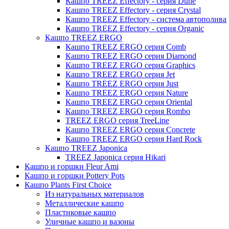
Кашпо TREEZ Effectory - серия Dune
Кашпо TREEZ Effectory - серия Crystal
Кашпо TREEZ Effectory - система автополива
Кашпо TREEZ Effectory - серия Organic
Кашпо TREEZ ERGO
Кашпо TREEZ ERGO серия Comb
Кашпо TREEZ ERGO серия Diamond
Кашпо TREEZ ERGO серия Graphics
Кашпо TREEZ ERGO серия Jet
Кашпо TREEZ ERGO серия Just
Кашпо TREEZ ERGO серия Nature
Кашпо TREEZ ERGO серия Oriental
Кашпо TREEZ ERGO серия Rombo
TREEZ ERGO серия TreeLine
Кашпо TREEZ ERGO серия Concrete
Кашпо TREEZ ERGO серия Hard Rock
Кашпо TREEZ Japonica
TREEZ Japonica серия Hikari
Кашпо и горшки Fleur Ami
Кашпо и горшки Pottery Pots
Кашпо Plants First Choice
Из натуральных материалов
Металлические кашпо
Пластиковые кашпо
Уличные кашпо и вазоны