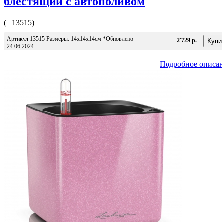
блестящий с автополивом
( | 13515)
Артикул 13515 Размеры: 14x14x14см *Обновлено
2'729 р.
24.06.2024
Подробное описа