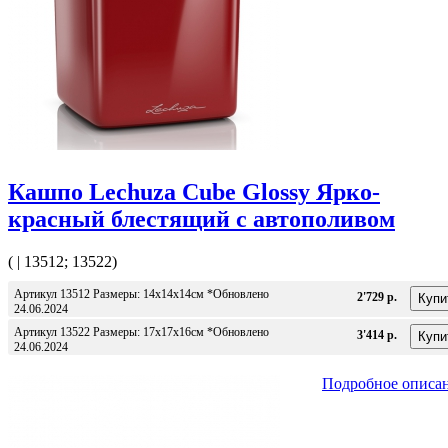
Кашпо Lechuza Cube Glossy Ярко-
красный блестящий с автополивом
( | 13512; 13522)
Артикул 13512 Размеры: 14x14x14см *Обновлено
2'729 р.
24.06.2024
Артикул 13522 Размеры: 17x17x16см *Обновлено
3'414 р.
24.06.2024
Подробное описа