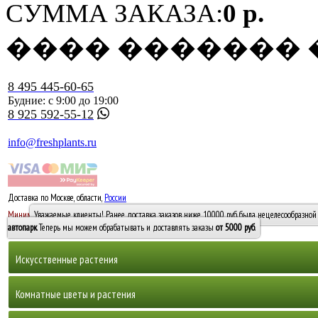
СУММА ЗАКАЗА:
0 р.
���� �������
8 495 445-60-65
Будние: с 9:00 до 19:00
8 925 592-55-12
info@freshplants.ru
Доставка по Москве, области,
России
5000 руб.
Минимальный заказ -
Уважаемые клиенты! Ранее доставка заказов ниже 10000 руб. была нецелесообразной 
10 000
автопарк
. Теперь мы можем обрабатывать и доставлять заказы
от 5000 руб
.
Искусственные растения
Деревья
Комнатные цветы и растения
Горшечные растения, кусты и мох
Бамбуки