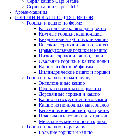
Серия кашпо Capi Nature
Серия кашпо Capi Tutch!
Арома-машины
ГОРШКИ И КАШПО ДЛЯ ЦВЕТОВ
Горшки и кашпо по форме
Классические кашпо для цветов
Круглые горшки, кашпо-шары
Квадратные и кубические кашпо
Высокие горшки и кашпо, конусы
Прямоугольные горшки и кашпо
Низкие горшки и кашпо, чаши
Овальные горшки и кашпо-лодки
Кашпо необычной формы
Цилиндрические кашпо и горшки
Горшки и кашпо по материалу
Эксклюзивные кашпо
Горшки из глины и терракоты
Деревянные горшки и кашпо
Кашпо из искусственного камня
Кашпо из природных материалов
Керамические горшки для цветов
Пластиковые горшки для цветов
Металлические кашпо и горшки
Горшки и кашпо по размеру
Большие горшки и кашпо