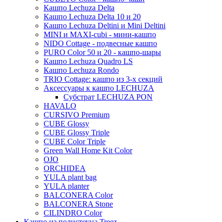
Unique
Refined retro
Кашпо Lechuza Delta
Manon
Кашпо Lechuza Delta 10 и 20
Static
Ridged
Ryan
Кашпо Lechuza Deltini и Mini Deltini
Rough
Suze
MINI и MAXI-cubi - мини-кашпо
NIDO Cottage - подвесные кашпо
Stone
Lindy
PURO Color 50 и 20 - кашпо-шары
Urban
Karlijn
Кашпо Lechuza Quadro LS
Кашпо Lechuza Rondo
Iris
TRIO Cottage: кашпо из 3-х секций
Evi
Аксессуары к кашпо LECHUZA
Субстрат LECHUZA PON
Mees
HAVALO
Thies
CURSIVO Premium
CUBE Glossy
Moda
CUBE Glossy Triple
Pure
CUBE Color Triple
Green Wall Home Kit Color
OJO
ORCHIDEA
YULA plant bag
YULA planter
BALCONERA Color
BALCONERA Stone
CILINDRO Color
Кашпо из полистоуна Treez