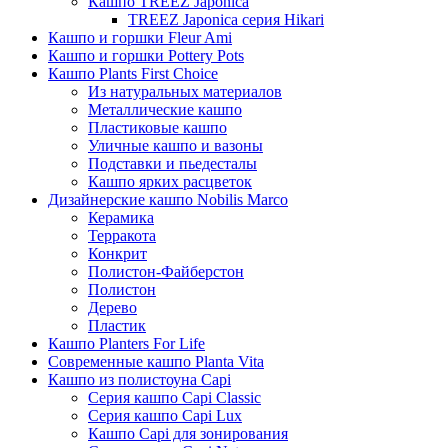
Кашпо TREEZ Japonica
TREEZ Japonica серия Hikari
Кашпо и горшки Fleur Ami
Кашпо и горшки Pottery Pots
Кашпо Plants First Choice
Из натуральных материалов
Металлические кашпо
Пластиковые кашпо
Уличные кашпо и вазоны
Подставки и пьедесталы
Кашпо ярких расцветок
Дизайнерские кашпо Nobilis Marco
Керамика
Терракота
Конкрит
Полистон-Файберстон
Полистон
Дерево
Пластик
Кашпо Planters For Life
Современные кашпо Planta Vita
Кашпо из полистоуна Capi
Серия кашпо Capi Classic
Серия кашпо Capi Lux
Кашпо Capi для зонирования