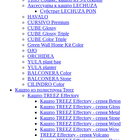
Evi
Аксессуары к кашпо LECHUZA
Субстрат LECHUZA PON
Mees
HAVALO
Thies
CURSIVO Premium
CUBE Glossy
Moda
CUBE Glossy Triple
Pure
CUBE Color Triple
Green Wall Home Kit Color
OJO
ORCHIDEA
YULA plant bag
YULA planter
BALCONERA Color
BALCONERA Stone
CILINDRO Color
Кашпо из полистоуна Treez
Кашпо TREEZ Effectory
Кашпо TREEZ Effectory - серия Beton
Кашпо TREEZ Effectory - серия Gloss
Кашпо TREEZ Effectory - серия Metal
Кашпо TREEZ Effectory - серия Stone
Кашпо TREEZ Effectory - серия Wood
Кашпо TREEZ Effectory - серия Wow
TREEZ Effectory - серия Volcano