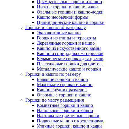
Прямоугольные горшки и кашпо
Низкие горшки и кашпо, чаши
Овальные горшки и кашпо-лодки
Кашпо необычной формы
Цилиндрические кашпо и горшки
Горшки и кашпо по материалу
Эксклюзивные кашпо
Горшки из глины и терракоты
Деревянные горшки и кашпо
Кашпо из искусственного камня
Кашпо из природных материалов
Керамические горшки для цветов
Пластиковые горшки для цветов
Металлические кашпо и горшки
Горшки и кашпо по размеру
Большие горшки и кашпо
Маленькие горшки и кашпо
Кашпо средних размеров
Огромные горшки и кашпо
Горшки по месту размещения
Комнатные горшки и кашпо
Напольные горшки и кашпо
Настольные цветочные горшки
Подвесные кашпо с креплениями
Уличные горшки, кашпо и кадки