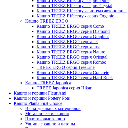
Кашпо TREEZ Effectory - серия Dune
Кашпо TREEZ Effectory - серия Crystal
Кашпо TREEZ Effectory - система автополива
Кашпо TREEZ Effectory - серия Organic
Кашпо TREEZ ERGO
Кашпо TREEZ ERGO серия Comb
Кашпо TREEZ ERGO серия Diamond
Кашпо TREEZ ERGO серия Graphics
Кашпо TREEZ ERGO серия Jet
Кашпо TREEZ ERGO серия Just
Кашпо TREEZ ERGO серия Nature
Кашпо TREEZ ERGO серия Oriental
Кашпо TREEZ ERGO серия Rombo
TREEZ ERGO серия TreeLine
Кашпо TREEZ ERGO серия Concrete
Кашпо TREEZ ERGO серия Hard Rock
Кашпо TREEZ Japonica
TREEZ Japonica серия Hikari
Кашпо и горшки Fleur Ami
Кашпо и горшки Pottery Pots
Кашпо Plants First Choice
Из натуральных материалов
Металлические кашпо
Пластиковые кашпо
Уличные кашпо и вазоны