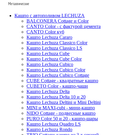
Fibrics
Oceana
Capi
Металлические
Polystone
Baq
Fleur ami
Facets
D&m
Nature wave
Gradient
D&m
Lava
Baq
Кашпо с автополивом LECHUZA
Pottery pots
Fleur ami
Nature rib
Metallic
Fleur ami
Fusion
КЕРАМИЧЕСКИЕ_BAQ
Superline
BALCONERA Cottage и Color
Oceana
Luca lifestyle
CANTO Color - с фактурой цемента
Bohemian
Livingreen
Nature row
Oceana
Den daas
Ter steege
Alure
CANTO Color куб
Ter steege
Marrone
Pottery pots
Lux heraldry
Opus
Ndt
Terra cotta
Conica
Кашпо Lechuza Cararo
Van der leeden
Luca lifestyle
Кашпо Lechuza Classico Color
Oyster
Lux terrazzo
Colour me
Ter steege
Terra cotta
КЕРАМИЧЕСКИЕ_DEN DAAS
Standaard
Кашпо Lechuza Classico LS
Baskets
Private label
Argento
Refined
Luxe lite
White label
Mystic
Trend
Кашпо Lechuza Cube
White label
Blend
Кашпо Lechuza Cube Color
Grigio
Cement
Polystone coated
Private label
Amora
Cortenstyle
Кашпо Lechuza Cubico
Ter steege
Polycube
Struttura
Essential
Raindrop
Xclusive gardens
Laos
Cecil
Stiel
Кашпо Lechuza Cubico Color
Sebas
Twist
Natural
Vertical rib
Кашпо Lechuza Cubico Cottage
Beauty
Cresta
CUBE Cottage - квадратные кашпо
Dian
Platinum
Vogue
Plain
Esra
CUBETO Color - кашпо-чаши
Unique
Refined retro
Кашпо Lechuza Delta
Manon
Кашпо Lechuza Delta 10 и 20
Static
Ridged
Ryan
Кашпо Lechuza Deltini и Mini Deltini
Rough
Suze
MINI и MAXI-cubi - мини-кашпо
NIDO Cottage - подвесные кашпо
Stone
Lindy
PURO Color 50 и 20 - кашпо-шары
Urban
Karlijn
Кашпо Lechuza Quadro LS
Кашпо Lechuza Rondo
Iris
TRIO Cottage: кашпо из 3-х секций