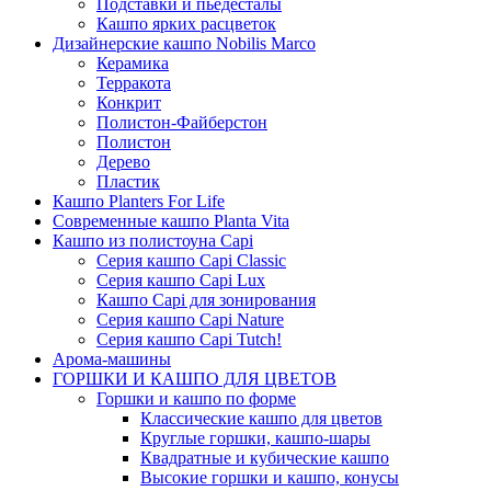
Подставки и пьедесталы
Кашпо ярких расцветок
Дизайнерские кашпо Nobilis Marco
Керамика
Терракота
Конкрит
Полистон-Файберстон
Полистон
Дерево
Пластик
Кашпо Planters For Life
Современные кашпо Planta Vita
Кашпо из полистоуна Capi
Серия кашпо Capi Classic
Серия кашпо Capi Lux
Кашпо Capi для зонирования
Серия кашпо Capi Nature
Серия кашпо Capi Tutch!
Арома-машины
ГОРШКИ И КАШПО ДЛЯ ЦВЕТОВ
Горшки и кашпо по форме
Классические кашпо для цветов
Круглые горшки, кашпо-шары
Квадратные и кубические кашпо
Высокие горшки и кашпо, конусы