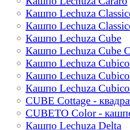
Кашпо Lechuza Cararo
Dian
Platinum
Vogue
Plain
Esra
Unique
Refined retro
Кашпо Lechuza Classic
Manon
Static
Ridged
Кашпо Lechuza Classic
Ryan
Rough
Suze
Stone
Кашпо Lechuza Cube
Lindy
Urban
Karlijn
Кашпо Lechuza Cube C
Iris
Кашпо Lechuza Cubico
Evi
Mees
Кашпо Lechuza Cubico
Thies
Moda
Кашпо Lechuza Cubico
Pure
CUBE Cottage - квадр
CUBETO Color - кашп
Кашпо Lechuza Delta