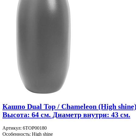
Кашпо Dual Top / Chameleon (High shine
Высота: 64 см. Диаметр внутри: 43 см.
Артикул: 6TOP00180
Особенность: High shine