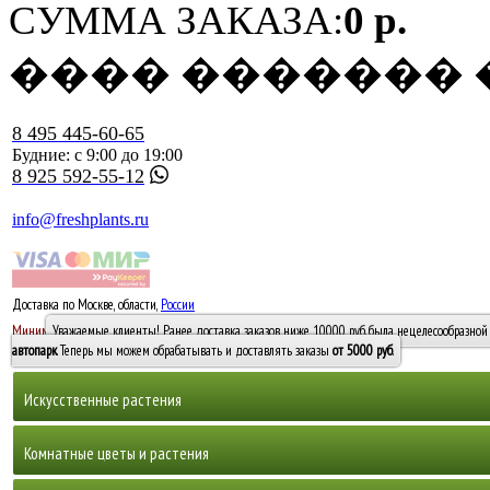
СУММА ЗАКАЗА:
0 р.
���� �������
8 495 445-60-65
Будние: с 9:00 до 19:00
8 925 592-55-12
info@freshplants.ru
Доставка по Москве, области,
России
5000 руб.
Минимальный заказ -
Уважаемые клиенты! Ранее доставка заказов ниже 10000 руб. была нецелесообразной 
10 000
автопарк
. Теперь мы можем обрабатывать и доставлять заказы
от 5000 руб
.
Искусственные растения
Деревья
Комнатные цветы и растения
Горшечные растения, кусты и мох
Бамбуки