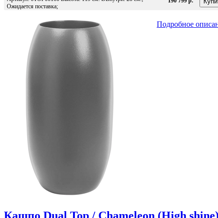
190'799 р.
Ожидается поставка;
Подробное описа
Кашпо Dual Top / Chameleon (High shine