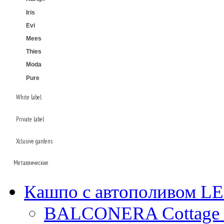
Iris
Evi
Mees
Thies
Moda
Pure
White label
Private label
Laos
Xclusive gardens
Beauty
Plain
Металлические
Baq
Кашпо с автополивом 
Superline
Oceana
Ter steege
BALCONERA Cottage 
Alure
Conica