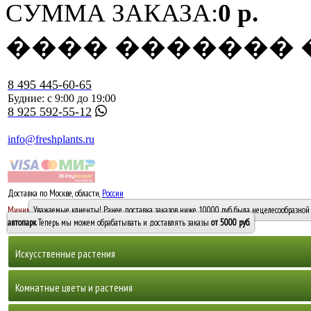
СУММА ЗАКАЗА:
0 р.
���� �������
8 495 445-60-65
Будние: с 9:00 до 19:00
8 925 592-55-12
info@freshplants.ru
Доставка по Москве, области,
России
5000 руб.
Минимальный заказ -
Уважаемые клиенты! Ранее доставка заказов ниже 10000 руб. была нецелесообразной 
10 000
автопарк
. Теперь мы можем обрабатывать и доставлять заказы
от 5000 руб
.
Искусственные растения
Деревья
Комнатные цветы и растения
Горшечные растения, кусты и мох
Бамбуки