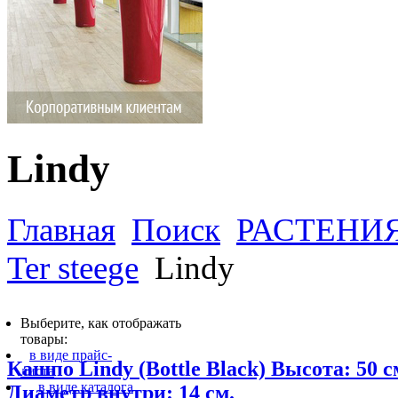
Lindy
Главная
Поиск
РАСТЕНИ
Ter steege
Lindy
Выберите, как отображать
товары:
в виде прайс-
Кашпо Lindy (Bottle Black) Высота: 50 с
листа
в виде каталога
Диаметр внутри: 14 см.