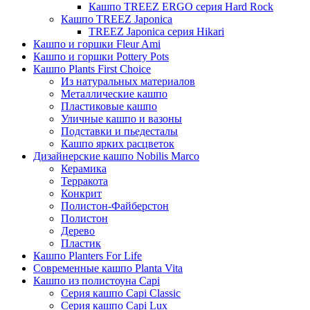
Кашпо TREEZ ERGO серия Hard Rock
Кашпо TREEZ Japonica
TREEZ Japonica серия Hikari
Кашпо и горшки Fleur Ami
Кашпо и горшки Pottery Pots
Кашпо Plants First Choice
Из натуральных материалов
Металлические кашпо
Пластиковые кашпо
Уличные кашпо и вазоны
Подставки и пьедесталы
Кашпо ярких расцветок
Дизайнерские кашпо Nobilis Marco
Керамика
Терракота
Конкрит
Полистон-Файберстон
Полистон
Дерево
Пластик
Кашпо Planters For Life
Современные кашпо Planta Vita
Кашпо из полистоуна Capi
Серия кашпо Capi Classic
Серия кашпо Capi Lux