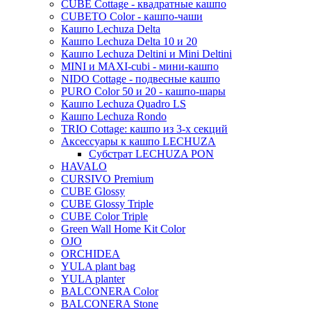
CUBE Cottage - квадратные кашпо
Thies
CUBETO Color - кашпо-чаши
Кашпо Lechuza Delta
Moda
Кашпо Lechuza Delta 10 и 20
Pure
Кашпо Lechuza Deltini и Mini Deltini
MINI и MAXI-cubi - мини-кашпо
NIDO Cottage - подвесные кашпо
PURO Color 50 и 20 - кашпо-шары
Кашпо Lechuza Quadro LS
Кашпо Lechuza Rondo
TRIO Cottage: кашпо из 3-х секций
Аксессуары к кашпо LECHUZA
Субстрат LECHUZA PON
HAVALO
CURSIVO Premium
CUBE Glossy
CUBE Glossy Triple
CUBE Color Triple
Green Wall Home Kit Color
OJO
ORCHIDEA
YULA plant bag
YULA planter
BALCONERA Color
BALCONERA Stone