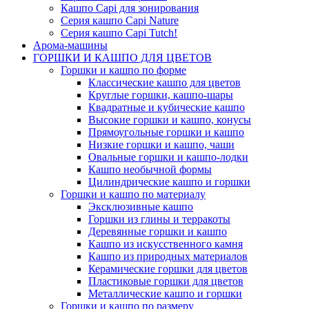
Кашпо Capi для зонирования
Серия кашпо Capi Nature
Серия кашпо Capi Tutch!
Арома-машины
ГОРШКИ И КАШПО ДЛЯ ЦВЕТОВ
Горшки и кашпо по форме
Классические кашпо для цветов
Круглые горшки, кашпо-шары
Квадратные и кубические кашпо
Высокие горшки и кашпо, конусы
Прямоугольные горшки и кашпо
Низкие горшки и кашпо, чаши
Овальные горшки и кашпо-лодки
Кашпо необычной формы
Цилиндрические кашпо и горшки
Горшки и кашпо по материалу
Эксклюзивные кашпо
Горшки из глины и терракоты
Деревянные горшки и кашпо
Кашпо из искусственного камня
Кашпо из природных материалов
Керамические горшки для цветов
Пластиковые горшки для цветов
Металлические кашпо и горшки
Горшки и кашпо по размеру