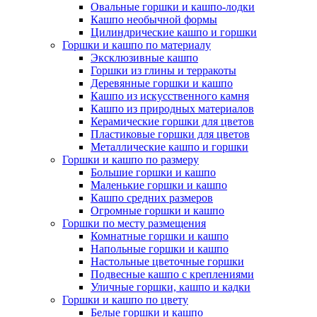
Овальные горшки и кашпо-лодки
Кашпо необычной формы
Цилиндрические кашпо и горшки
Горшки и кашпо по материалу
Эксклюзивные кашпо
Горшки из глины и терракоты
Деревянные горшки и кашпо
Кашпо из искусственного камня
Кашпо из природных материалов
Керамические горшки для цветов
Пластиковые горшки для цветов
Металлические кашпо и горшки
Горшки и кашпо по размеру
Большие горшки и кашпо
Маленькие горшки и кашпо
Кашпо средних размеров
Огромные горшки и кашпо
Горшки по месту размещения
Комнатные горшки и кашпо
Напольные горшки и кашпо
Настольные цветочные горшки
Подвесные кашпо с креплениями
Уличные горшки, кашпо и кадки
Горшки и кашпо по цвету
Белые горшки и кашпо