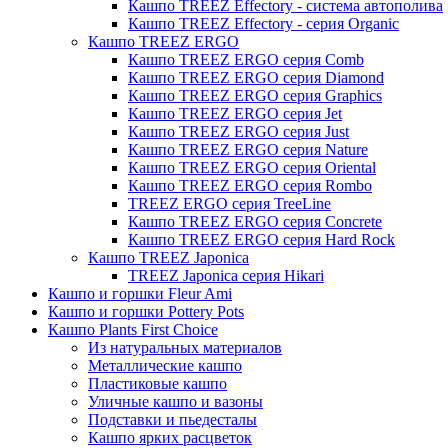
Кашпо TREEZ Effectory - система автополива
Кашпо TREEZ Effectory - серия Organic
Кашпо TREEZ ERGO
Кашпо TREEZ ERGO серия Comb
Кашпо TREEZ ERGO серия Diamond
Кашпо TREEZ ERGO серия Graphics
Кашпо TREEZ ERGO серия Jet
Кашпо TREEZ ERGO серия Just
Кашпо TREEZ ERGO серия Nature
Кашпо TREEZ ERGO серия Oriental
Кашпо TREEZ ERGO серия Rombo
TREEZ ERGO серия TreeLine
Кашпо TREEZ ERGO серия Concrete
Кашпо TREEZ ERGO серия Hard Rock
Кашпо TREEZ Japonica
TREEZ Japonica серия Hikari
Кашпо и горшки Fleur Ami
Кашпо и горшки Pottery Pots
Кашпо Plants First Choice
Из натуральных материалов
Металлические кашпо
Пластиковые кашпо
Уличные кашпо и вазоны
Подставки и пьедесталы
Кашпо ярких расцветок