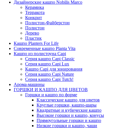
Дизайнерские кашпо Nobilis Marco
Керамика
Терракота
Конкрит
Полистон-Файберстон
Полистон
Дерево
Пластик
Кашпо Planters For Life
Современные кашпо Planta Vita
Кашпо из полистоуна Capi
Серия кашпо Capi Classic
Серия кашпо Capi Lux
Кашпо Capi для зонирования
Серия кашпо Capi Nature
Серия кашпо Capi Tutch!
Арома-машины
ГОРШКИ И КАШПО ДЛЯ ЦВЕТОВ
Горшки и кашпо по форме
Классические кашпо для цветов
Круглые горшки, кашпо-шары
Квадратные и кубические кашпо
Высокие горшки и кашпо, конусы
Прямоугольные горшки и кашпо
Низкие горшки и кашпо, чаши