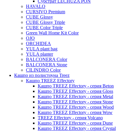
Субстрат LECHUZA PON
Rough
HAVALO
Suze
CURSIVO Premium
Stone
Lindy
CUBE Glossy
Urban
Karlijn
CUBE Glossy Triple
CUBE Color Triple
Iris
Green Wall Home Kit Color
Evi
OJO
ORCHIDEA
Mees
YULA plant bag
Thies
YULA planter
BALCONERA Color
Moda
BALCONERA Stone
Pure
CILINDRO Color
Кашпо из полистоуна Treez
Кашпо TREEZ Effectory
Кашпо TREEZ Effectory - серия Beton
Кашпо TREEZ Effectory - серия Gloss
Кашпо TREEZ Effectory - серия Metal
Кашпо TREEZ Effectory - серия Stone
Кашпо TREEZ Effectory - серия Wood
Кашпо TREEZ Effectory - серия Wow
TREEZ Effectory - серия Volcano
Кашпо TREEZ Effectory - серия Dune
Кашпо TREEZ Effectory - серия Crystal