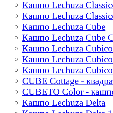
Unique
Refined retro
Кашпо Lechuza Classic
Manon
Static
Ridged
Кашпо Lechuza Classic
Ryan
Rough
Suze
Stone
Кашпо Lechuza Cube
Lindy
Urban
Karlijn
Кашпо Lechuza Cube C
Iris
Кашпо Lechuza Cubico
Evi
Mees
Кашпо Lechuza Cubico
Thies
Moda
Кашпо Lechuza Cubico
Pure
CUBE Cottage - квадр
CUBETO Color - кашп
Кашпо Lechuza Delta