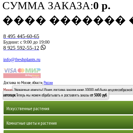
СУММА ЗАКАЗА:
0 р.
���� �������
8 495 445-60-65
Будние: с 9:00 до 19:00
8 925 592-55-12
info@freshplants.ru
Доставка по Москве, области,
России
5000 руб.
Минимальный заказ -
Уважаемые клиенты! Ранее доставка заказов ниже 10000 руб. была нецелесообразной 
10 000
автопарк
. Теперь мы можем обрабатывать и доставлять заказы
от 5000 руб
.
Искусственные растения
Деревья
Комнатные цветы и растения
Горшечные растения, кусты и мох
Бамбуки