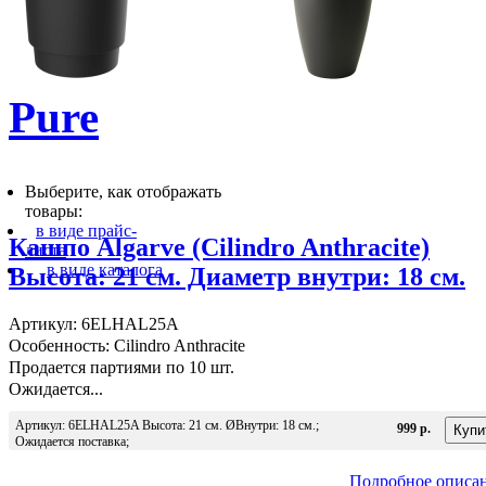
Pure
Выберите, как отображать
товары:
в виде прайс-
Кашпо Algarve (Cilindro Anthracite)
листа
в виде каталога
Высота: 21 см. Диаметр внутри: 18 см.
Артикул: 6ELHAL25A
Особенность: Cilindro Anthracite
Продается партиями по 10 шт.
Ожидается...
Артикул: 6ELHAL25A Высота: 21 см. ØВнутри: 18 см.;
999 р.
Ожидается поставка;
Подробное описа