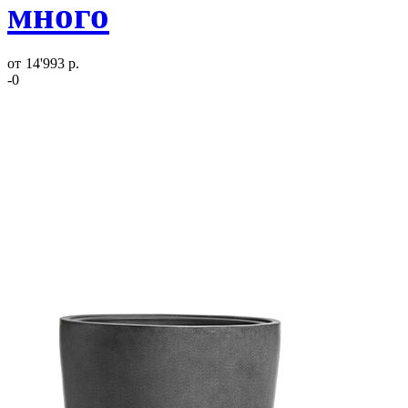
много
от
14'993 р.
-0