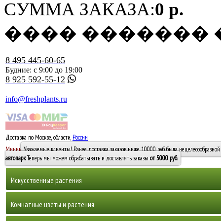
СУММА ЗАКАЗА:
0 р.
���� �������
8 495 445-60-65
Будние: с 9:00 до 19:00
8 925 592-55-12
info@freshplants.ru
Доставка по Москве, области,
России
5000 руб.
Минимальный заказ -
Уважаемые клиенты! Ранее доставка заказов ниже 10000 руб. была нецелесообразной 
10 000
автопарк
. Теперь мы можем обрабатывать и доставлять заказы
от 5000 руб
.
Искусственные растения
Деревья
Комнатные цветы и растения
Горшечные растения, кусты и мох
Бамбуки