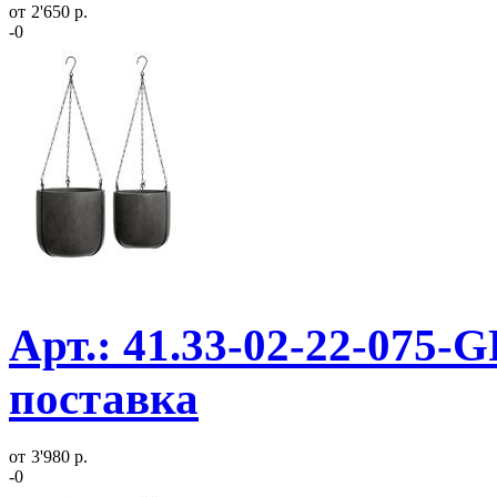
от
2'650 р.
-0
Арт.: 41.33-02-22-075-
поставка
от
3'980 р.
-0