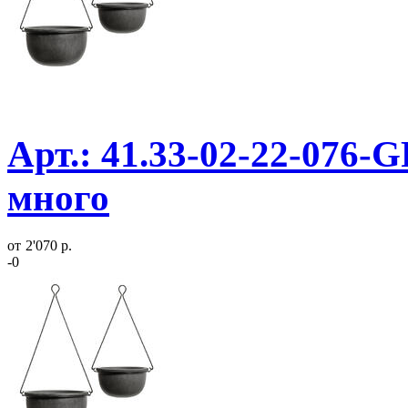
Арт.: 41.33-02-22-076-G
много
от
2'070 р.
-0