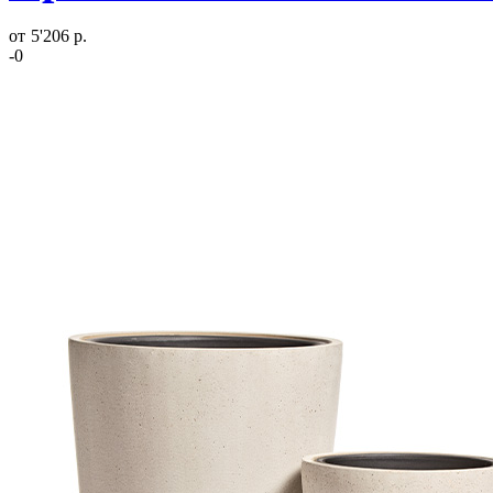
от
5'206 р.
-0