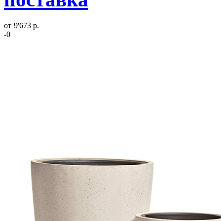
от
9'673 р.
-0