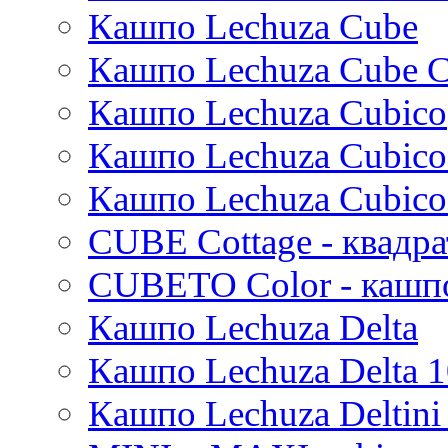
Stone
Кашпо Lechuza Cube
Lindy
Urban
Karlijn
Кашпо Lechuza Cube C
Iris
Кашпо Lechuza Cubico
Evi
Mees
Кашпо Lechuza Cubico
Thies
Moda
Кашпо Lechuza Cubico
Pure
CUBE Cottage - квадр
CUBETO Color - кашп
Кашпо Lechuza Delta
Кашпо Lechuza Delta 1
Кашпо Lechuza Deltini 