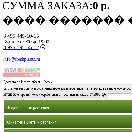
СУММА ЗАКАЗА:
0 р.
���� �������
8 495 445-60-65
Будние: с 9:00 до 19:00
8 925 592-55-12
info@freshplants.ru
Доставка по Москве, области,
России
5000 руб.
Минимальный заказ -
Уважаемые клиенты! Ранее доставка заказов ниже 10000 руб. была нецелесообразной 
10 000
автопарк
. Теперь мы можем обрабатывать и доставлять заказы
от 5000 руб
.
Искусственные растения
Деревья
Комнатные цветы и растения
Горшечные растения, кусты и мох
Бамбуки