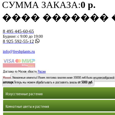
СУММА ЗАКАЗА:
0 р.
���� �������
8 495 445-60-65
Будние: с 9:00 до 19:00
8 925 592-55-12
info@freshplants.ru
Доставка по Москве, области,
России
5000 руб.
Минимальный заказ -
Уважаемые клиенты! Ранее доставка заказов ниже 10000 руб. была нецелесообразной 
10 000
автопарк
. Теперь мы можем обрабатывать и доставлять заказы
от 5000 руб
.
Искусственные растения
Деревья
Комнатные цветы и растения
Горшечные растения, кусты и мох
Бамбуки