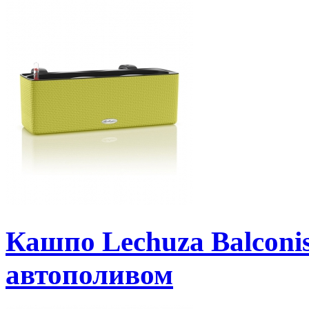
Кашпо Lechuza Balconi
автополивом