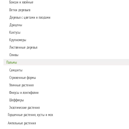
Бонсаи и хвойные
Ветки деревьев
Деревья с цветами и плодами
Драцены
Кактусы
Крупномеры
Лиственные деревья
Оливы
Пальмы
Самшиты
Стриженные формы
Уличные растения
Фикусы и лонгифолии
Шеффлеры
Экзотические растения
Горшечные растения, кусты и мох
Ампельные растения
Газонные коврики, мох