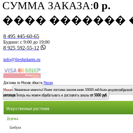
СУММА ЗАКАЗА:
0 р.
���� �������
8 495 445-60-65
Будние: с 9:00 до 19:00
8 925 592-55-12
info@freshplants.ru
Доставка по Москве, области,
России
5000 руб.
Минимальный заказ -
Уважаемые клиенты! Ранее доставка заказов ниже 10000 руб. была нецелесообразной 
10 000
автопарк
. Теперь мы можем обрабатывать и доставлять заказы
от 5000 руб
.
Искусственные растения
Деревья
Бамбуки