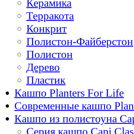
Керамика
Терракота
Конкрит
Полистон-Файберстон
Полистон
Дерево
Пластик
Кашпо Planters For Life
Современные кашпо Plant
Кашпо из полистоуна Ca
Серия кашпо Capi Clas