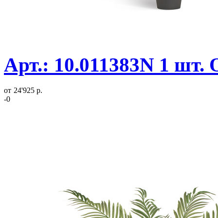
Арт.: 10.011383N 1 шт.
от
24'925 р.
-0