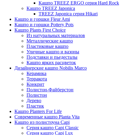
Кашпо TREEZ ERGO серия Hard Rock
Кашпо TREEZ Japonica
TREEZ Japonica серия Hikari
Кашпо и горшки Fleur Ami
Кашпо и горшки Pottery Pots
Кашпо Plants First Choice
Из натуральных материалов
Металлические кашпо
Пластиковые кашпо
Уличные кашпо и вазоны
Подставки и пьедесталы
Кашпо ярких расцветок
Дизайнерские кашпо Nobilis Marco
Керамика
Терракота
Конкрит
Полистон-Файберстон
Полистон
Дерево
Пластик
Кашпо Planters For Life
Современные кашпо Planta Vita
Кашпо из полистоуна Capi
Серия кашпо Capi Classic
Серия кашпо Capi Lux