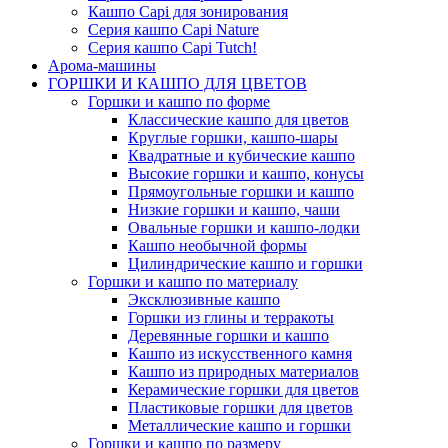
Кашпо Capi для зонирования
Серия кашпо Capi Nature
Серия кашпо Capi Tutch!
Арома-машины
ГОРШКИ И КАШПО ДЛЯ ЦВЕТОВ
Горшки и кашпо по форме
Классические кашпо для цветов
Круглые горшки, кашпо-шары
Квадратные и кубические кашпо
Высокие горшки и кашпо, конусы
Прямоугольные горшки и кашпо
Низкие горшки и кашпо, чаши
Овальные горшки и кашпо-лодки
Кашпо необычной формы
Цилиндрические кашпо и горшки
Горшки и кашпо по материалу
Эксклюзивные кашпо
Горшки из глины и терракоты
Деревянные горшки и кашпо
Кашпо из искусственного камня
Кашпо из природных материалов
Керамические горшки для цветов
Пластиковые горшки для цветов
Металлические кашпо и горшки
Горшки и кашпо по размеру