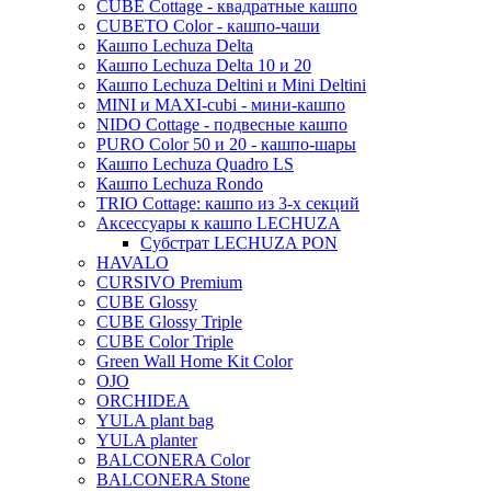
CUBE Cottage - квадратные кашпо
Thies
CUBETO Color - кашпо-чаши
Кашпо Lechuza Delta
Moda
Кашпо Lechuza Delta 10 и 20
Pure
Кашпо Lechuza Deltini и Mini Deltini
MINI и MAXI-cubi - мини-кашпо
NIDO Cottage - подвесные кашпо
PURO Color 50 и 20 - кашпо-шары
Кашпо Lechuza Quadro LS
Кашпо Lechuza Rondo
TRIO Cottage: кашпо из 3-х секций
Аксессуары к кашпо LECHUZA
Субстрат LECHUZA PON
HAVALO
CURSIVO Premium
CUBE Glossy
CUBE Glossy Triple
CUBE Color Triple
Green Wall Home Kit Color
OJO
ORCHIDEA
YULA plant bag
YULA planter
BALCONERA Color
BALCONERA Stone