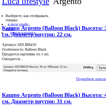
Luca lifestyle
Argento
Выберите, как отображать
товары:
в виде прайс-
Кашпо Argento (Balloon Black) Высота: 
листа
в виде каталога
см. Диаметр внутри: 22 см.
Артикул: 6DLIB8410
Особенность: Balloon Black
Продается партиями по 1 шт.
Ожидается...
Артикул: 6DLIB8410 Высота: 30 см. ØВнутри: 22 см.;
10'699 р.
Ожидается поставка;
Подробное описа
Кашпо Argento (Balloon Black) Высота: 
см. Диаметр внутри: 31 см.