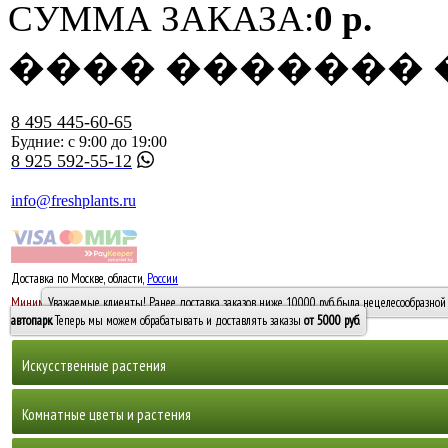
СУММА ЗАКАЗА:
0 р.
���� �������
8 495 445-60-65
Будние: с 9:00 до 19:00
8 925 592-55-12
info@freshplants.ru
Доставка по Москве, области,
России
5000 руб.
Минимальный заказ -
Уважаемые клиенты! Ранее доставка заказов ниже 10000 руб. была нецелесообразной 
10 000
автопарк
. Теперь мы можем обрабатывать и доставлять заказы
от 5000 руб
.
Искусственные растения
Деревья
Комнатные цветы и растения
Горшечные растения, кусты и мох
Бамбуки