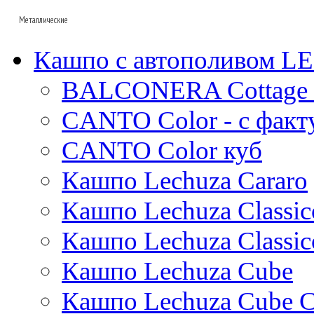
Baq
Unique
Металлические
D&m
Lava
Static
Baq
Fleur ami
Fusion
КЕРАМИЧЕСКИЕ_BAQ
Кашпо с автополивом 
Superline
Oceana
Den daas
Ter steege
BALCONERA Cottage 
Alure
Ndt
Terra cotta
Conica
Ter steege
Terra cotta
КЕРАМИЧЕСКИЕ_DEN DAAS
CANTO Color - с факт
Standaard
White label
Mystic
Trend
Private label
Amora
CANTO Color куб
Cortenstyle
Xclusive gardens
Laos
Cecil
Кашпо Lechuza Cararo
Stiel
Beauty
Cresta
Plain
Esra
Кашпо Lechuza Classic
Manon
Кашпо Lechuza Classic
Ryan
Suze
Кашпо Lechuza Cube
Lindy
Karlijn
Кашпо Lechuza Cube C
Iris