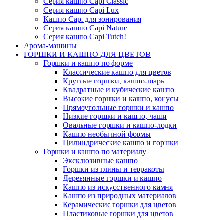
Серия кашпо Capi Classic
Серия кашпо Capi Lux
Кашпо Capi для зонирования
Серия кашпо Capi Nature
Серия кашпо Capi Tutch!
Арома-машины
ГОРШКИ И КАШПО ДЛЯ ЦВЕТОВ
Горшки и кашпо по форме
Классические кашпо для цветов
Круглые горшки, кашпо-шары
Квадратные и кубические кашпо
Высокие горшки и кашпо, конусы
Прямоугольные горшки и кашпо
Низкие горшки и кашпо, чаши
Овальные горшки и кашпо-лодки
Кашпо необычной формы
Цилиндрические кашпо и горшки
Горшки и кашпо по материалу
Эксклюзивные кашпо
Горшки из глины и терракоты
Деревянные горшки и кашпо
Кашпо из искусственного камня
Кашпо из природных материалов
Керамические горшки для цветов
Пластиковые горшки для цветов