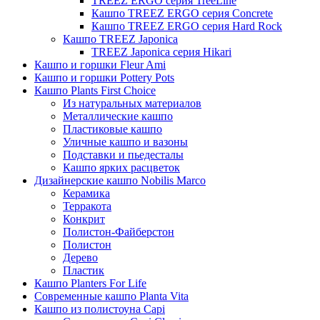
TREEZ ERGO серия TreeLine
Кашпо TREEZ ERGO серия Concrete
Кашпо TREEZ ERGO серия Hard Rock
Кашпо TREEZ Japonica
TREEZ Japonica серия Hikari
Кашпо и горшки Fleur Ami
Кашпо и горшки Pottery Pots
Кашпо Plants First Choice
Из натуральных материалов
Металлические кашпо
Пластиковые кашпо
Уличные кашпо и вазоны
Подставки и пьедесталы
Кашпо ярких расцветок
Дизайнерские кашпо Nobilis Marco
Керамика
Терракота
Конкрит
Полистон-Файберстон
Полистон
Дерево
Пластик
Кашпо Planters For Life
Современные кашпо Planta Vita
Кашпо из полистоуна Capi