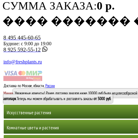
СУММА ЗАКАЗА:
0 р.
���� �������
8 495 445-60-65
Будние: с 9:00 до 19:00
8 925 592-55-12
info@freshplants.ru
Доставка по Москве, области,
России
5000 руб.
Минимальный заказ -
Уважаемые клиенты! Ранее доставка заказов ниже 10000 руб. была нецелесообразной 
10 000
автопарк
. Теперь мы можем обрабатывать и доставлять заказы
от 5000 руб
.
Искусственные растения
Деревья
Комнатные цветы и растения
Горшечные растения, кусты и мох
Бамбуки