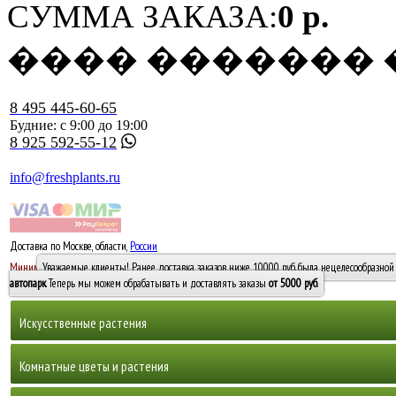
СУММА ЗАКАЗА:
0 р.
���� �������
8 495 445-60-65
Будние: с 9:00 до 19:00
8 925 592-55-12
info@freshplants.ru
Доставка по Москве, области,
России
5000 руб.
Минимальный заказ -
Уважаемые клиенты! Ранее доставка заказов ниже 10000 руб. была нецелесообразной 
10 000
автопарк
. Теперь мы можем обрабатывать и доставлять заказы
от 5000 руб
.
Искусственные растения
Деревья
Комнатные цветы и растения
Горшечные растения, кусты и мох
Бамбуки