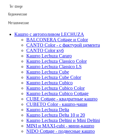
Ter steege
Polycube
Struttura
Essential
Керамические
Sebas
Twist
Natural
Металлические
Dian
Platinum
Baq
Unique
Refined retro
D&m
Lava
Baq
Кашпо с автополивом LECHUZA
Static
Ridged
Fleur ami
Fusion
КЕРАМИЧЕСКИЕ_BAQ
Superline
BALCONERA Cottage и Color
Oceana
CANTO Color - с фактурой цемента
Rough
Den daas
Ter steege
Alure
CANTO Color куб
Ndt
Stone
Terra cotta
Conica
Кашпо Lechuza Cararo
Кашпо Lechuza Classico Color
Ter steege
Urban
Terra cotta
КЕРАМИЧЕСКИЕ_DEN DAAS
Standaard
Кашпо Lechuza Classico LS
White label
Mystic
Trend
Кашпо Lechuza Cube
Кашпо Lechuza Cube Color
Private label
Amora
Cortenstyle
Кашпо Lechuza Cubico
Xclusive gardens
Laos
Cecil
Stiel
Кашпо Lechuza Cubico Color
Кашпо Lechuza Cubico Cottage
Beauty
Cresta
CUBE Cottage - квадратные кашпо
Plain
Esra
CUBETO Color - кашпо-чаши
Кашпо Lechuza Delta
Manon
Кашпо Lechuza Delta 10 и 20
Ryan
Кашпо Lechuza Deltini и Mini Deltini
Suze
MINI и MAXI-cubi - мини-кашпо
NIDO Cottage - подвесные кашпо
Lindy