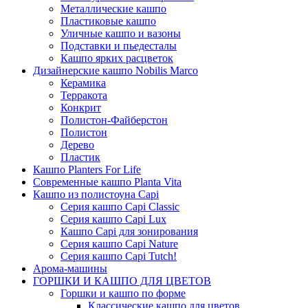
Металлические кашпо
Пластиковые кашпо
Уличные кашпо и вазоны
Подставки и пьедесталы
Кашпо ярких расцветок
Дизайнерские кашпо Nobilis Marco
Керамика
Терракота
Конкрит
Полистон-Файберстон
Полистон
Дерево
Пластик
Кашпо Planters For Life
Современные кашпо Planta Vita
Кашпо из полистоуна Capi
Серия кашпо Capi Classic
Серия кашпо Capi Lux
Кашпо Capi для зонирования
Серия кашпо Capi Nature
Серия кашпо Capi Tutch!
Арома-машины
ГОРШКИ И КАШПО ДЛЯ ЦВЕТОВ
Горшки и кашпо по форме
Классические кашпо для цветов