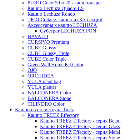
PURO Color 50 и 20 - кашпо-шары
Karlijn
Кашпо Lechuza Quadro LS
Кашпо Lechuza Rondo
Iris
TRIO Cottage: кашпо из 3-х секций
Evi
Аксессуары к кашпо LECHUZA
Субстрат LECHUZA PON
Mees
HAVALO
Thies
CURSIVO Premium
CUBE Glossy
Moda
CUBE Glossy Triple
Pure
CUBE Color Triple
Green Wall Home Kit Color
OJO
ORCHIDEA
YULA plant bag
YULA planter
BALCONERA Color
BALCONERA Stone
CILINDRO Color
Кашпо из полистоуна Treez
Кашпо TREEZ Effectory
Кашпо TREEZ Effectory - серия Beton
Кашпо TREEZ Effectory - серия Gloss
Кашпо TREEZ Effectory - серия Metal
Кашпо TREEZ Effectory - серия Stone