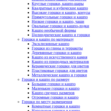
Круглые горшки, кашпо-шары
Квадратные и кубические кашпо
Высокие горшки и кашпо, конусы
Прямоугольные горшки и кашпо
Низкие горшки и кашпо, чаши
Овальные горшки и кашпо-лодки
Кашпо необычной формы
Цилиндрические кашпо и горшки
Горшки и кашпо по материалу
Эксклюзивные кашпо
Горшки из глины и терракоты
Деревянные горшки и кашпо
Кашпо из искусственного камня
Кашпо из природных материалов
Керамические горшки для цветов
Пластиковые горшки для цветов
Металлические кашпо и горшки
Горшки и кашпо по размеру
Большие горшки и кашпо
Маленькие горшки и кашпо
Кашпо средних размеров
Огромные горшки и кашпо
Горшки по месту размещения
Комнатные горшки и кашпо
Напольные горшки и кашпо