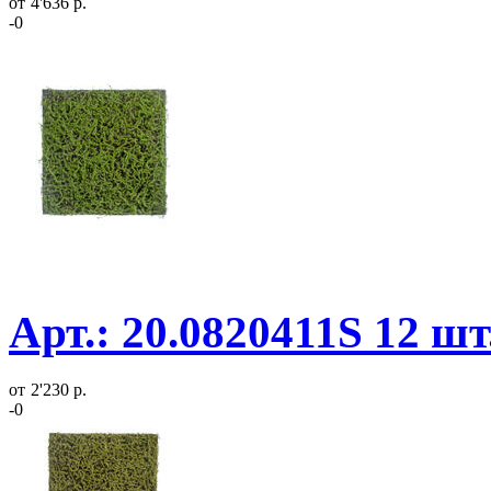
от
4'636 р.
-0
Арт.: 20.0820411S 12 ш
от
2'230 р.
-0