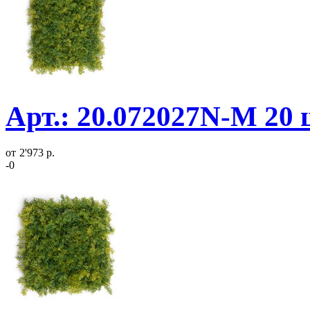
Арт.: 20.072027N-M 20
от
2'973 р.
-0