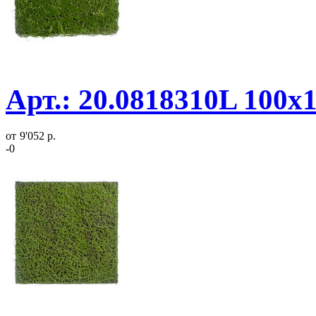
Арт.: 20.0818310L 100х
от
9'052 р.
-0