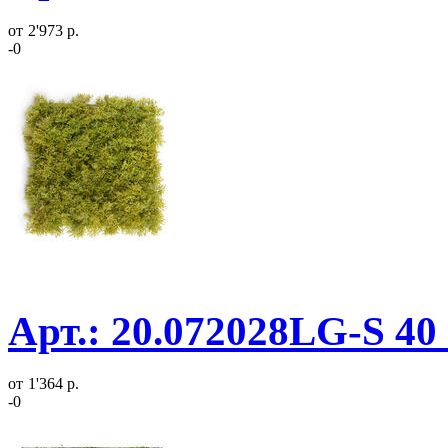
от
2'973 р.
-0
Арт.: 20.072028LG-S 40
от
1'364 р.
-0