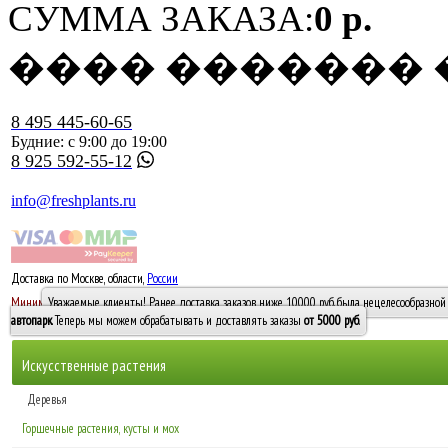
СУММА ЗАКАЗА:
0 р.
���� �������
8 495 445-60-65
Будние: с 9:00 до 19:00
8 925 592-55-12
info@freshplants.ru
Доставка по Москве, области,
России
5000 руб.
Минимальный заказ -
Уважаемые клиенты! Ранее доставка заказов ниже 10000 руб. была нецелесообразной 
10 000
автопарк
. Теперь мы можем обрабатывать и доставлять заказы
от 5000 руб
.
Искусственные растения
Деревья
Горшечные растения, кусты и мох
Бамбуки