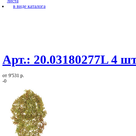
листа
в виде каталога
Арт.: 20.03180277L 4 ш
от
9'531 р.
-0