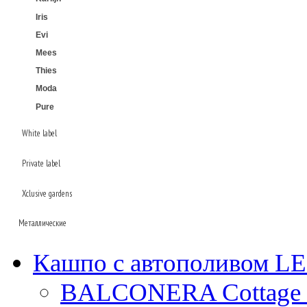
Iris
Evi
Mees
Thies
Moda
Pure
White label
Private label
Laos
Xclusive gardens
Beauty
Plain
Металлические
Baq
Кашпо с автополивом 
Superline
Oceana
Ter steege
BALCONERA Cottage 
Alure
Conica