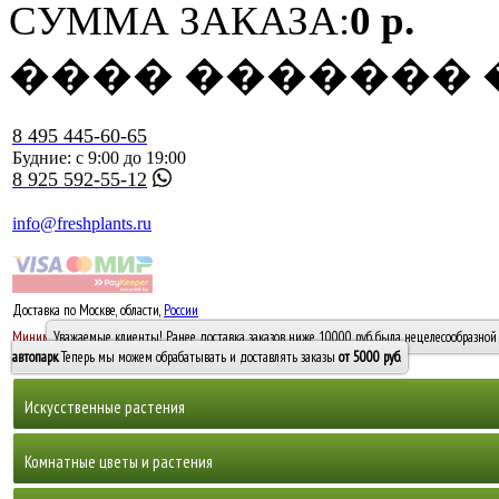
СУММА ЗАКАЗА:
0 р.
���� �������
8 495 445-60-65
Будние: с 9:00 до 19:00
8 925 592-55-12
info@freshplants.ru
Доставка по Москве, области,
России
5000 руб.
Минимальный заказ -
Уважаемые клиенты! Ранее доставка заказов ниже 10000 руб. была нецелесообразной 
10 000
автопарк
. Теперь мы можем обрабатывать и доставлять заказы
от 5000 руб
.
Искусственные растения
Деревья
Комнатные цветы и растения
Горшечные растения, кусты и мох
Бамбуки