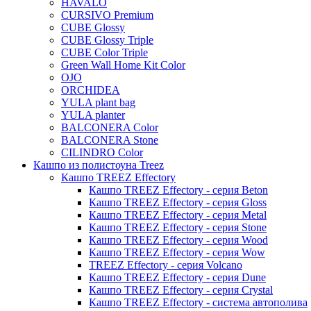
HAVALO
Suze
Стрелиция (Strelitzia)
CURSIVO Premium
Stone
Lindy
CUBE Glossy
Трахикарпус (Trachycarpus)
Urban
Karlijn
CUBE Glossy Triple
Вашингтония (Washingtonia)
CUBE Color Triple
Iris
Green Wall Home Kit Color
Evi
OJO
ORCHIDEA
Mees
YULA plant bag
Thies
YULA planter
BALCONERA Color
Moda
BALCONERA Stone
Pure
CILINDRO Color
Кашпо из полистоуна Treez
Кашпо TREEZ Effectory
Кашпо TREEZ Effectory - серия Beton
Кашпо TREEZ Effectory - серия Gloss
Кашпо TREEZ Effectory - серия Metal
Кашпо TREEZ Effectory - серия Stone
Кашпо TREEZ Effectory - серия Wood
Кашпо TREEZ Effectory - серия Wow
TREEZ Effectory - серия Volcano
Кашпо TREEZ Effectory - серия Dune
Кашпо TREEZ Effectory - серия Crystal
Кашпо TREEZ Effectory - система автополива