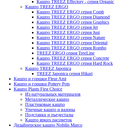
Кашпо TREEZ Effectory - серия Organic
Кашпо TREEZ ERGO
Кашпо TREEZ ERGO серия Comb
Кашпо TREEZ ERGO серия Diamond
Кашпо TREEZ ERGO серия Graphics
Кашпо TREEZ ERGO серия Jet
Кашпо TREEZ ERGO серия Just
Кашпо TREEZ ERGO серия Nature
Кашпо TREEZ ERGO серия Oriental
Кашпо TREEZ ERGO серия Rombo
TREEZ ERGO серия TreeLine
Кашпо TREEZ ERGO серия Concrete
Кашпо TREEZ ERGO серия Hard Rock
Кашпо TREEZ Japonica
TREEZ Japonica серия Hikari
Кашпо и горшки Fleur Ami
Кашпо и горшки Pottery Pots
Кашпо Plants First Choice
Из натуральных материалов
Металлические кашпо
Пластиковые кашпо
Уличные кашпо и вазоны
Подставки и пьедесталы
Кашпо ярких расцветок
Дизайнерские кашпо Nobilis Marco