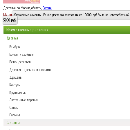
Доставка по Москве, области,
России
5000 руб.
Минимальный заказ -
Уважаемые клиенты! Ранее доставка заказов ниже 10000 руб. была нецелесообразной 
10 000
5000 руб
.
Искусственные растения
Деревья
Бамбуки
Бонсаи и хвойные
Ветки деревьев
Деревья с цветами и плодами
Драцены
Кактусы
Крупномеры
Лиственные деревья
Оливы
Пальмы
Самшиты