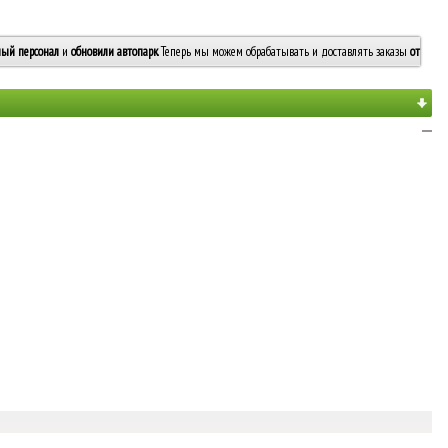
ый персонал
и
обновили автопарк
. Теперь мы можем обрабатывать и доставлять заказы
от