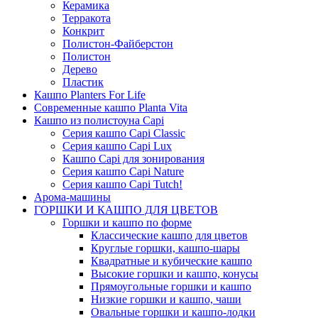
Керамика
Терракота
Конкрит
Полистон-Файберстон
Полистон
Дерево
Пластик
Кашпо Planters For Life
Современные кашпо Planta Vita
Кашпо из полистоуна Capi
Серия кашпо Capi Classic
Серия кашпо Capi Lux
Кашпо Capi для зонирования
Серия кашпо Capi Nature
Серия кашпо Capi Tutch!
Арома-машины
ГОРШКИ И КАШПО ДЛЯ ЦВЕТОВ
Горшки и кашпо по форме
Классические кашпо для цветов
Круглые горшки, кашпо-шары
Квадратные и кубические кашпо
Высокие горшки и кашпо, конусы
Прямоугольные горшки и кашпо
Низкие горшки и кашпо, чаши
Овальные горшки и кашпо-лодки