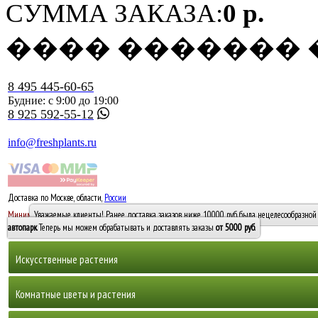
СУММА ЗАКАЗА:
0 р.
���� �������
8 495 445-60-65
Будние: с 9:00 до 19:00
8 925 592-55-12
info@freshplants.ru
Доставка по Москве, области,
России
5000 руб.
Минимальный заказ -
Уважаемые клиенты! Ранее доставка заказов ниже 10000 руб. была нецелесообразной 
10 000
автопарк
. Теперь мы можем обрабатывать и доставлять заказы
от 5000 руб
.
Искусственные растения
Деревья
Комнатные цветы и растения
Горшечные растения, кусты и мох
Бамбуки