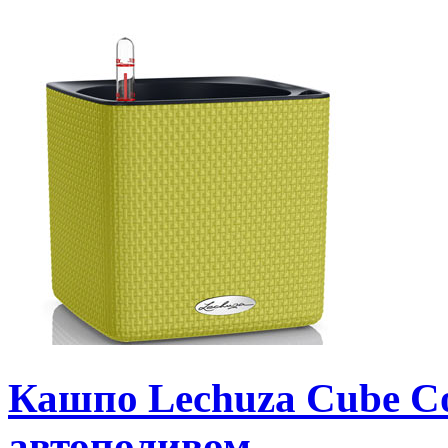
Кашпо Lechuza Cube Co
автополивом