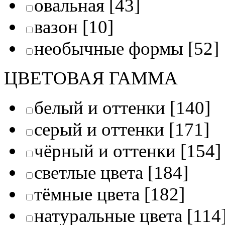
овальная
[43]
вазон
[10]
необычные формы
[52]
ЦВЕТОВАЯ ГАММА
белый и оттенки
[140]
серый и оттенки
[171]
чёрный и оттенки
[154]
светлые цвета
[184]
тёмные цвета
[182]
натуральные цвета
[114