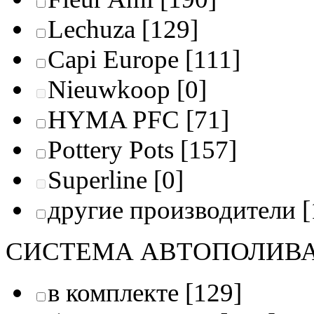
Lechuza
[129]
Capi Europe
[111]
Nieuwkoop
[0]
HYMA PFC
[71]
Pottery Pots
[157]
Superline
[0]
другие производители
[
СИСТЕМА АВТОПОЛИВ
в комплекте
[129]