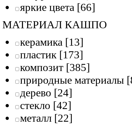
яркие цвета
[66]
МАТЕРИАЛ КАШПО
керамика
[13]
пластик
[173]
композит
[385]
природные материалы
[
дерево
[24]
стекло
[42]
металл
[22]