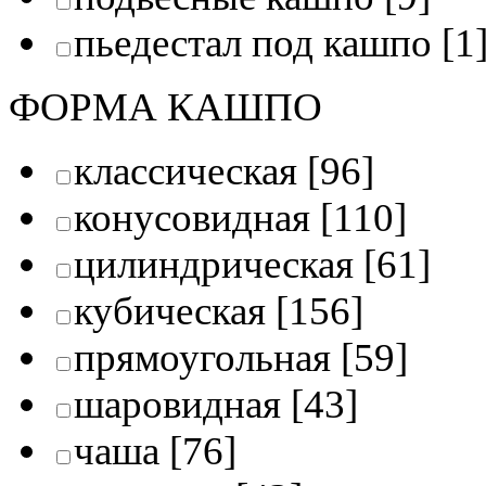
пьедестал под кашпо
[1
ФОРМА КАШПО
классическая
[96]
конусовидная
[110]
цилиндрическая
[61]
кубическая
[156]
прямоугольная
[59]
шаровидная
[43]
чаша
[76]