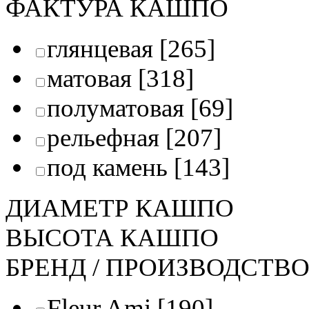
ФАКТУРА КАШПО
глянцевая
[265]
матовая
[318]
полуматовая
[69]
рельефная
[207]
под камень
[143]
ДИАМЕТР КАШПО
ВЫСОТА КАШПО
БРЕНД / ПРОИЗВОДСТВ
Fleur Ami
[190]