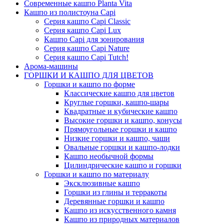
Современные кашпо Planta Vita
Кашпо из полистоуна Capi
Серия кашпо Capi Classic
Серия кашпо Capi Lux
Кашпо Capi для зонирования
Серия кашпо Capi Nature
Серия кашпо Capi Tutch!
Арома-машины
ГОРШКИ И КАШПО ДЛЯ ЦВЕТОВ
Горшки и кашпо по форме
Классические кашпо для цветов
Круглые горшки, кашпо-шары
Квадратные и кубические кашпо
Высокие горшки и кашпо, конусы
Прямоугольные горшки и кашпо
Низкие горшки и кашпо, чаши
Овальные горшки и кашпо-лодки
Кашпо необычной формы
Цилиндрические кашпо и горшки
Горшки и кашпо по материалу
Эксклюзивные кашпо
Горшки из глины и терракоты
Деревянные горшки и кашпо
Кашпо из искусственного камня
Кашпо из природных материалов