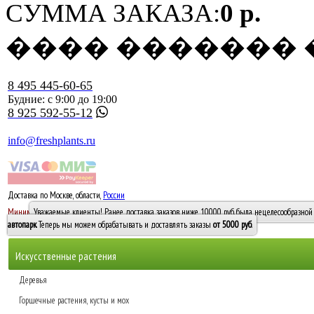
СУММА ЗАКАЗА:
0 р.
���� �������
8 495 445-60-65
Будние: с 9:00 до 19:00
8 925 592-55-12
info@freshplants.ru
Доставка по Москве, области,
России
5000 руб.
Минимальный заказ -
Уважаемые клиенты! Ранее доставка заказов ниже 10000 руб. была нецелесообразной 
10 000
автопарк
. Теперь мы можем обрабатывать и доставлять заказы
от 5000 руб
.
Искусственные растения
Деревья
Горшечные растения, кусты и мох
Бамбуки