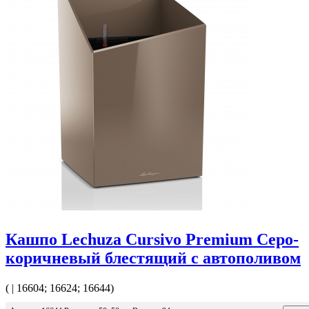
Кашпо Lechuza Cursivo Premium Серо-
коричневый блестящий с автополивом
( | 16604; 16624; 16644)