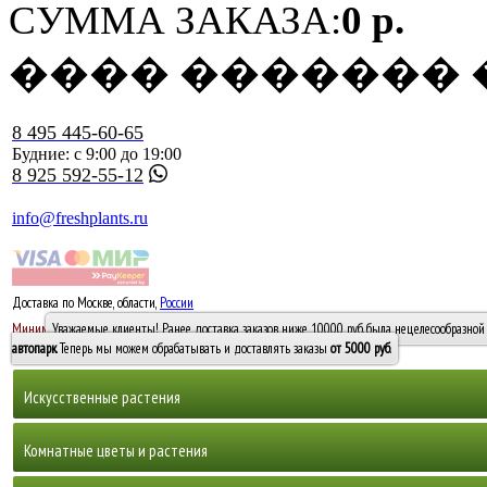
СУММА ЗАКАЗА:
0 р.
���� �������
8 495 445-60-65
Будние: с 9:00 до 19:00
8 925 592-55-12
info@freshplants.ru
Доставка по Москве, области,
России
5000 руб.
Минимальный заказ -
Уважаемые клиенты! Ранее доставка заказов ниже 10000 руб. была нецелесообразной 
10 000
автопарк
. Теперь мы можем обрабатывать и доставлять заказы
от 5000 руб
.
Искусственные растения
Деревья
Комнатные цветы и растения
Горшечные растения, кусты и мох
Бамбуки