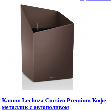
Кашпо Lechuza Cursivo Premium Кофе
металлик с автополивом