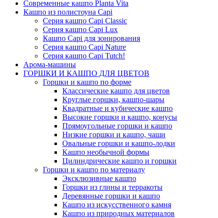
Современные кашпо Planta Vita
Кашпо из полистоуна Capi
Серия кашпо Capi Classic
Серия кашпо Capi Lux
Кашпо Capi для зонирования
Серия кашпо Capi Nature
Серия кашпо Capi Tutch!
Арома-машины
ГОРШКИ И КАШПО ДЛЯ ЦВЕТОВ
Горшки и кашпо по форме
Классические кашпо для цветов
Круглые горшки, кашпо-шары
Квадратные и кубические кашпо
Высокие горшки и кашпо, конусы
Прямоугольные горшки и кашпо
Низкие горшки и кашпо, чаши
Овальные горшки и кашпо-лодки
Кашпо необычной формы
Цилиндрические кашпо и горшки
Горшки и кашпо по материалу
Эксклюзивные кашпо
Горшки из глины и терракоты
Деревянные горшки и кашпо
Кашпо из искусственного камня
Кашпо из природных материалов