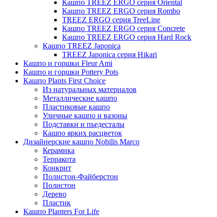
Кашпо TREEZ ERGO серия Oriental
Кашпо TREEZ ERGO серия Rombo
TREEZ ERGO серия TreeLine
Кашпо TREEZ ERGO серия Concrete
Кашпо TREEZ ERGO серия Hard Rock
Кашпо TREEZ Japonica
TREEZ Japonica серия Hikari
Кашпо и горшки Fleur Ami
Кашпо и горшки Pottery Pots
Кашпо Plants First Choice
Из натуральных материалов
Металлические кашпо
Пластиковые кашпо
Уличные кашпо и вазоны
Подставки и пьедесталы
Кашпо ярких расцветок
Дизайнерские кашпо Nobilis Marco
Керамика
Терракота
Конкрит
Полистон-Файберстон
Полистон
Дерево
Пластик
Кашпо Planters For Life