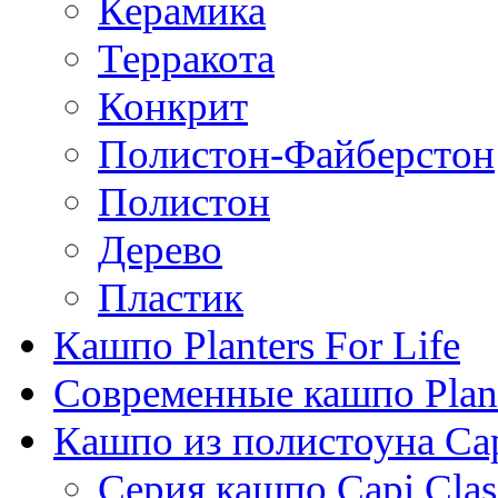
Керамика
Терракота
Конкрит
Полистон-Файберстон
Полистон
Дерево
Пластик
Кашпо Planters For Life
Современные кашпо Plant
Кашпо из полистоуна Ca
Серия кашпо Capi Clas