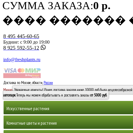
СУММА ЗАКАЗА:
0 р.
���� �������
8 495 445-60-65
Будние: с 9:00 до 19:00
8 925 592-55-12
info@freshplants.ru
Доставка по Москве, области,
России
5000 руб.
Минимальный заказ -
Уважаемые клиенты! Ранее доставка заказов ниже 10000 руб. была нецелесообразной 
10 000
автопарк
. Теперь мы можем обрабатывать и доставлять заказы
от 5000 руб
.
Искусственные растения
Деревья
Комнатные цветы и растения
Горшечные растения, кусты и мох
Бамбуки