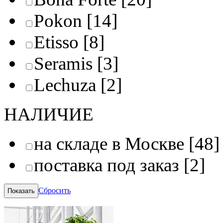
Pokon
[14]
Etisso
[8]
Seramis
[3]
Lechuza
[2]
НАЛИЧИЕ
на складе в Москве
[48]
поставка под заказ
[2]
Сбросить