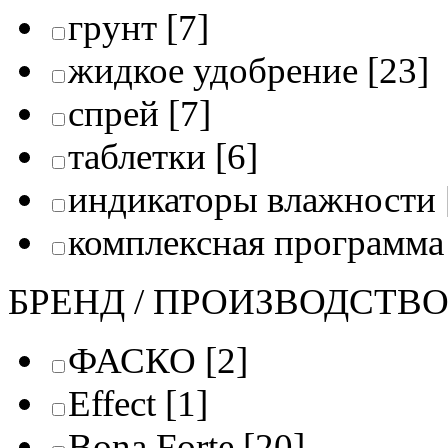
грунт
[7]
жидкое удобрение
[23]
спрей
[7]
таблетки
[6]
индикаторы влажности
комплексная программа
БРЕНД / ПРОИЗВОДСТВ
ФАСКО
[2]
Effect
[1]
Bona Forte
[20]