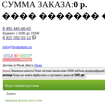
СУММА ЗАКАЗА:
0 р.
���� �������
8 495 445-60-65
Будние: с 9:00 до 19:00
8 925 592-55-12
info@freshplants.ru
Доставка по Москве, области,
России
5000 руб.
Минимальный заказ -
Уважаемые клиенты! Ранее доставка заказов ниже 10000 руб. была нецелесообразной 
10 000
автопарк
. Теперь мы можем обрабатывать и доставлять заказы
от 5000 руб
.
Искусственные растения
Деревья
Горшечные растения, кусты и мох
Бамбуки