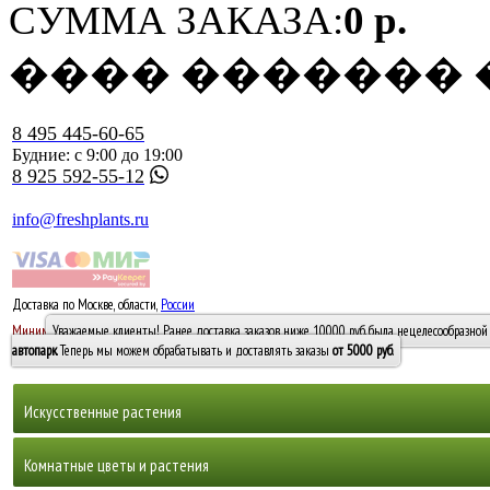
СУММА ЗАКАЗА:
0 р.
���� �������
8 495 445-60-65
Будние: с 9:00 до 19:00
8 925 592-55-12
info@freshplants.ru
Доставка по Москве, области,
России
5000 руб.
Минимальный заказ -
Уважаемые клиенты! Ранее доставка заказов ниже 10000 руб. была нецелесообразной 
10 000
автопарк
. Теперь мы можем обрабатывать и доставлять заказы
от 5000 руб
.
Искусственные растения
Деревья
Комнатные цветы и растения
Горшечные растения, кусты и мох
Бамбуки