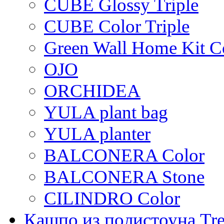
CUBE Glossy Triple
CUBE Color Triple
Green Wall Home Kit C
OJO
ORCHIDEA
YULA plant bag
YULA planter
BALCONERA Color
BALCONERA Stone
CILINDRO Color
Кашпо из полистоуна Tre