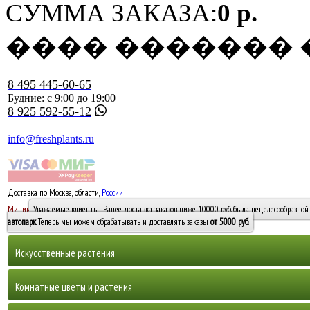
СУММА ЗАКАЗА:
0 р.
���� �������
8 495 445-60-65
Будние: с 9:00 до 19:00
8 925 592-55-12
info@freshplants.ru
Доставка по Москве, области,
России
5000 руб.
Минимальный заказ -
Уважаемые клиенты! Ранее доставка заказов ниже 10000 руб. была нецелесообразной 
10 000
автопарк
. Теперь мы можем обрабатывать и доставлять заказы
от 5000 руб
.
Искусственные растения
Деревья
Комнатные цветы и растения
Горшечные растения, кусты и мох
Бамбуки