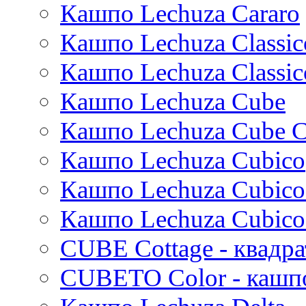
Кашпо Lechuza Cararo
Stiel
Beauty
Cresta
Plain
Esra
Кашпо Lechuza Classic
Manon
Кашпо Lechuza Classic
Ryan
Suze
Кашпо Lechuza Cube
Lindy
Karlijn
Кашпо Lechuza Cube C
Iris
Кашпо Lechuza Cubico
Evi
Mees
Кашпо Lechuza Cubico
Thies
Moda
Кашпо Lechuza Cubico
Pure
CUBE Cottage - квадр
CUBETO Color - кашп