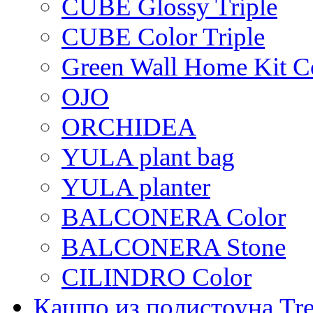
CUBE Glossy Triple
CUBE Color Triple
Green Wall Home Kit C
OJO
ORCHIDEA
YULA plant bag
YULA planter
BALCONERA Color
BALCONERA Stone
CILINDRO Color
Кашпо из полистоуна Tre