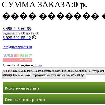
СУММА ЗАКАЗА:
0 р.
���� �������
8 495 445-60-65
Будние: с 9:00 до 19:00
8 925 592-55-12
info@freshplants.ru
Доставка по Москве, области,
России
5000 руб.
Минимальный заказ -
Уважаемые клиенты! Ранее доставка заказов ниже 10000 руб. была нецелесообразной 
10 000
автопарк
. Теперь мы можем обрабатывать и доставлять заказы
от 5000 руб
.
Искусственные растения
Деревья
Комнатные цветы и растения
Горшечные растения, кусты и мох
Бамбуки