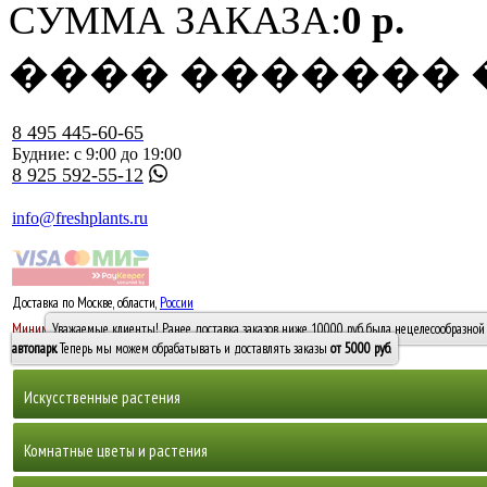
СУММА ЗАКАЗА:
0 р.
���� �������
8 495 445-60-65
Будние: с 9:00 до 19:00
8 925 592-55-12
info@freshplants.ru
Доставка по Москве, области,
России
5000 руб.
Минимальный заказ -
Уважаемые клиенты! Ранее доставка заказов ниже 10000 руб. была нецелесообразной 
10 000
автопарк
. Теперь мы можем обрабатывать и доставлять заказы
от 5000 руб
.
Искусственные растения
Деревья
Комнатные цветы и растения
Горшечные растения, кусты и мох
Бамбуки