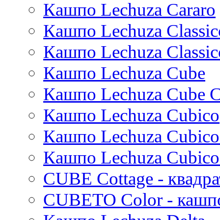
Кашпо Lechuza Cararo
Stiel
Beauty
Cresta
Plain
Esra
Кашпо Lechuza Classic
Manon
Кашпо Lechuza Classic
Ryan
Suze
Кашпо Lechuza Cube
Lindy
Karlijn
Кашпо Lechuza Cube C
Iris
Кашпо Lechuza Cubico
Evi
Mees
Кашпо Lechuza Cubico
Thies
Moda
Кашпо Lechuza Cubico
Pure
CUBE Cottage - квадр
CUBETO Color - кашп