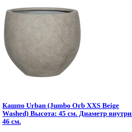
Кашпо Urban (Jumbo Orb XXS Beige
Washed) Высота: 45 см. Диаметр внутри
46 см.